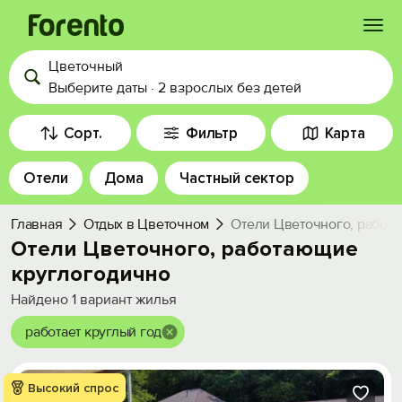
Цветочный
Войти
Выберите даты
·
2 взрослых
без детей
Избранное
Сорт.
Фильтр
Карта
Отели
Дома
Частный сектор
История просмотра
Главная
Отдых в Цветочном
Отели Цветочного, работ
Добавить свой объект
Отели Цветочного, работающие
круглогодично
Найдено
1
вариант жилья
работает круглый год
Высокий спрос