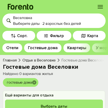
Веселовка
Войти
Выберите даты
·
2 взрослых
без детей
Избранное
Сорт.
Фильтр
Карта
Отели
Гостевые дома
Квартиры
У мор
История просмотра
Главная
Отдых в Веселовке
Гостевые дома Веселовки
Добавить свой объект
Гостевые дома Веселовки
Найдено
0
вариантов жилья
гостевые дома
Ещё варианты для отдыха
Выбрать даты