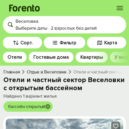
Веселовка
Войти
Выберите даты
·
2 взрослых
без детей
Избранное
Сорт.
Фильтр
Карта
Отели
Гостевые дома
Квартиры
У мор
История просмотра
Главная
Отдых в Веселовке
Отели и частный сектор В
Добавить свой объект
Отели и частный сектор Веселовки
с открытым бассейном
Найдено
1
вариант жилья
бассейн открытый