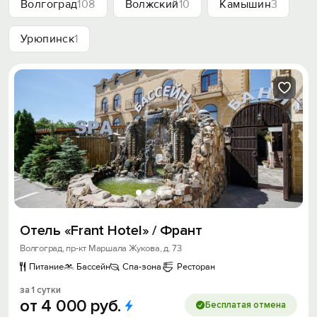
Волгоград
108
Волжский
10
Камышин
3
Урюпинск
1
Отель «Frant Hotel» / Франт
Волгоград, пр-кт Маршала Жукова, д. 73
Питание
Бассейн
Спа-зона
Ресторан
за 1 сутки
от
4
000
руб.
Бесплатая отмена