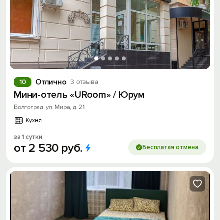
Отлично
10
3 отзыва
Мини-отель «URoom» / Юрум
Волгоград, ул. Мира, д. 21
Кухня
за 1 сутки
от
2
530
руб.
Бесплатая отмена