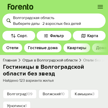
Волгоградская область
Войти
Выберите даты
·
2 взрослых
без детей
Избранное
Сорт.
Фильтр
Карта
Отели
Гостевые дома
Квартиры
Дома
История просмотра
Главная
Отдых в Волгоградской области
Отели без зве
Добавить свой объект
Гостиницы в Волгоградской
области без звезд
Найдено
123
варианта жилья
Волгоград
109
Волжский
10
Камышин
3
Урюпинск
1