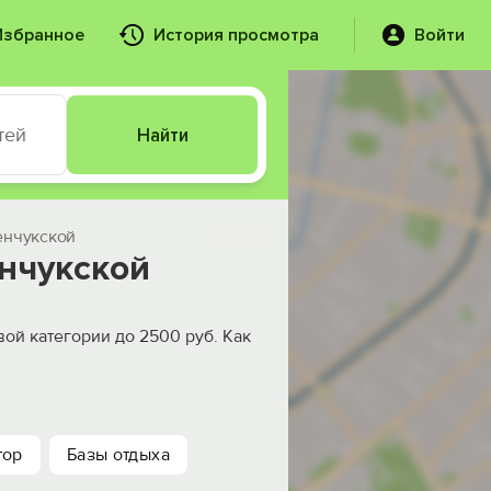
Избранное
История просмотра
Войти
тей
Найти
енчукской
нчукской
ой категории до 2500 руб. Как
тор
Базы отдыха