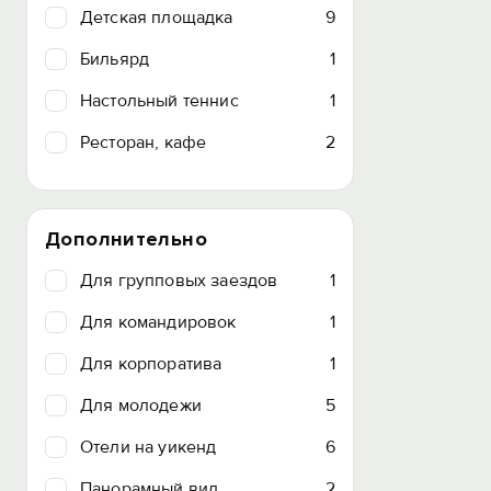
Детская площадка
9
Бильярд
1
Настольный теннис
1
Ресторан, кафе
2
Дополнительно
Для групповых заездов
1
Для командировок
1
Для корпоратива
1
Для молодежи
5
Отели на уикенд
6
Панорамный вид
2