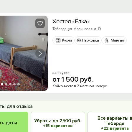
Хостел «Ёлка»
Теберда, ул. Малиновая, д. 19
Кухня
Парковка
Мангал
за 1 сутки
от
1
500
руб.
Койко-место в 2-местном номере
ты для отдыха
Все варианты 
Убрать: до 2500 руб.
ть даты
Теберде
+15 вариантов
+22 варианта