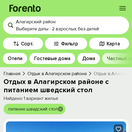
Алагирский район
Войти
Выберите даты
·
2 взрослых
без детей
Избранное
Сорт.
Фильтр
Карта
Отели
Гостевые дома
Дома
Частный с
История просмотра
Главная
Отдых в Алагирском районе
Отдых в Алагирск
Добавить свой объект
Отдых в Алагирском районе с
питанием шведский стол
Найдено
1
вариант жилья
питание шведский стол