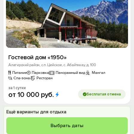
Гостевой дом «1950»
Алагирский район, с.п. Цейское, с. Абайтикау, д. 100
Питание
Парковка
Панорамный вид
Мангал
Спа-зона
Ресторан
за 1 сутки
от
10
000
руб.
Бесплатая отмена
Ещё варианты для отдыха
Выбрать даты