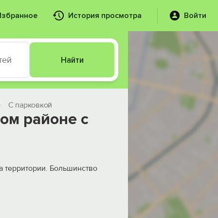
Избранное
История просмотра
Войти
тей
Найти
С парковкой
ом районе с
а территории. Большинство