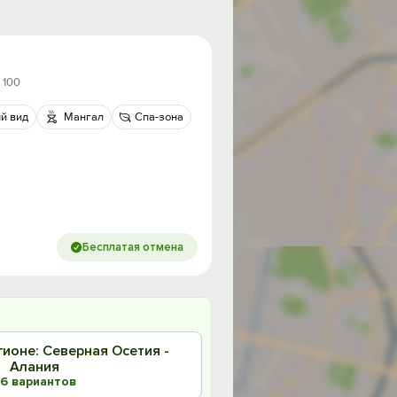
. 100
й вид
Мангал
Спа-зона
Бесплатая отмена
гионе: Северная Осетия -
Алания
6 вариантов