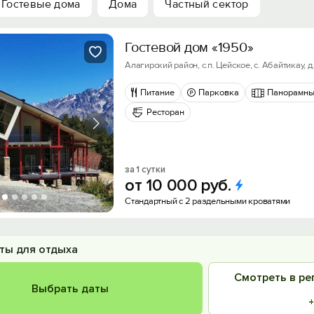
Гостевые дома
Дома
Частный сектор
Гостевой дом «1950»
Алагирский район, с.п. Цейское, с. Абайтикау, д
Питание
Парковка
Панорамны
Ресторан
за 1 сутки
от
10
000
руб.
Стандартный с 2 раздельными кроватями
ты для отдыха
Смотреть в ре
Выбрать даты
+