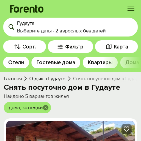
Гудаута
Войти
Выберите даты
·
2 взрослых
без детей
Избранное
Сорт.
Фильтр
Карта
Отели
Гостевые дома
Квартиры
Дома
История просмотра
Главная
Отдых в Гудауте
Снять посуточно дом в Гудаут
Добавить свой объект
Снять посуточно дом в Гудауте
Найдено
5
вариантов жилья
дома, коттеджи