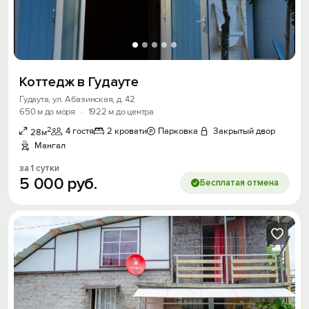
Коттедж в Гудауте
Гудаута, ул. Абазинская, д. 42
650 м до моря
·
1922 м до центра
2
4 гостя
2 кровати
Парковка
Закрытый двор
28м
Мангал
за 1 сутки
5
000
руб.
Бесплатая отмена