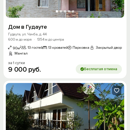
Дом в Гудауте
Гудаута, ул. Чачба, д. 44
600 м до моря
·
1354 м до центра
2
13 гостей
13 кроватей
Парковка
Закрытый двор
90м
Мангал
за 1 сутки
9
000
руб.
Бесплатая отмена