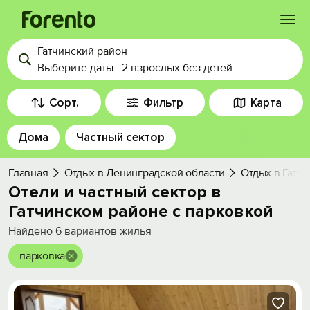
Гатчинский район
Войти
Выберите даты
·
2 взрослых
без детей
Избранное
Сорт.
Фильтр
Карта
Дома
Частный сектор
История просмотра
Главная
Отдых в Ленинградской области
Отдых в Гатч
Добавить свой объект
Отели и частный сектор в
Гатчинском районе с парковкой
Найдено
6
вариантов жилья
парковка