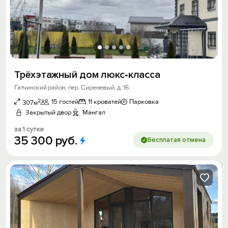
Трёхэтажный дом люкс‑класса
Гатчинский район, пер. Сиреневый, д. 16
2
15 гостей
11 кроватей
Парковка
307м
Закрытый двор
Мангал
за 1 сутки
35
300
руб.
Бесплатая отмена