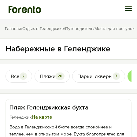
Войти
Главная
/
Отдых в Геленджике
/
Путеводитель
/
Места для прогулок
Избранное
Набережные в Геленджике
История просмотра
Все
Пляжи
Парки, скверы
Н
2
20
7
Добавить свой объект
Пляж Геленджикская бухта
Геленджик
На карте
Вода в Геленджикской бухте всегда спокойнее и
теплее, чем в открытом море. Бухта благоприятна для