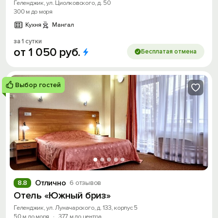
Геленджик, ул. Циолковского, д. 50
300 м до моря
Кухня
Мангал
за 1 сутки
от
1
050
руб.
Бесплатая отмена
Выбор гостей
Отлично
8.8
6 отзывов
Отель «Южный бриз»
Геленджик, ул. Луначарского, д. 133, корпус 5
50 м до моря
·
377 м до центра