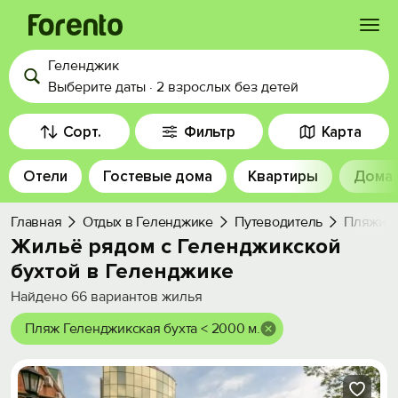
Геленджик
Войти
Выберите даты
·
2 взрослых
без детей
Избранное
Сорт.
Фильтр
Карта
Отели
Гостевые дома
Квартиры
Дома
История просмотра
Главная
Отдых в Геленджике
Путеводитель
Пляжи
Добавить свой объект
Жильё рядом с Геленджикской
бухтой в Геленджике
Найдено
66
вариантов жилья
Пляж Геленджикская бухта < 2000 м.