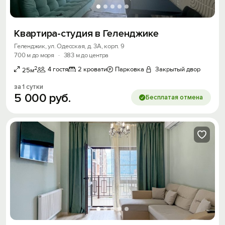
Квартира-студия в Геленджике
Геленджик, ул. Одесская, д. 3А, корп. 9
700 м до моря
·
383 м до центра
2
4 гостя
2 кровати
Парковка
Закрытый двор
25м
за 1 сутки
5
000
руб.
Бесплатая отмена