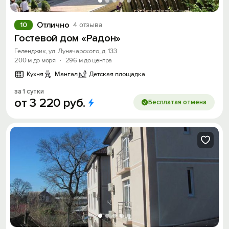
Отлично
10
4 отзыва
Гостевой дом «Радон»
Геленджик, ул. Луначарского, д. 133
200 м до моря
·
296 м до центра
Кухня
Мангал
Детская площадка
за 1 сутки
от
3
220
руб.
Бесплатая отмена