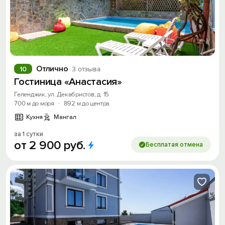
Отлично
10
3 отзыва
Гостиница «Анастасия»
Геленджик, ул. Декабристов, д. 15
700 м до моря
·
892 м до центра
Кухня
Мангал
за 1 сутки
от
2
900
руб.
Бесплатая отмена