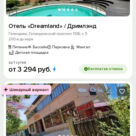
Отель «Dreamland» / Дримлэнд
Геленджик, Геленджикский проспект 133Б, к.5
200 м до моря
Питание
Бассейн
Парковка
Мангал
Детская площадка
за 1 сутки
от
3
294
руб.
Бесплатая отмена
Шикарный вариант