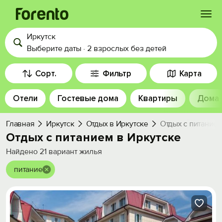
Иркутск
Войти
Выберите даты
·
2 взрослых
без детей
Избранное
Сорт.
Фильтр
Карта
Отели
Гостевые дома
Квартиры
Дома
История просмотра
Главная
Иркутск
Отдых в Иркутске
Отдых с питание
Добавить свой объект
Отдых с питанием в Иркутске
Найдено
21
вариант жилья
питание