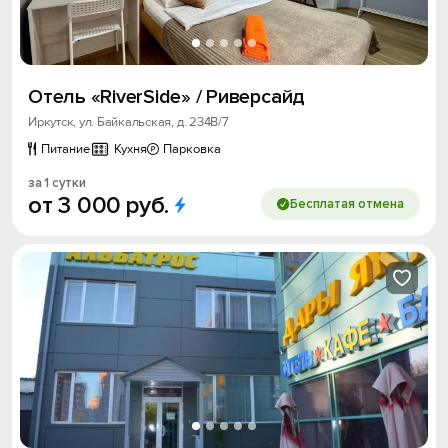
Отель «RiverSide» / Риверсайд
Иркутск, ул. Байкальская, д. 234В/7
Питание
Кухня
Парковка
за 1 сутки
от
3
000
руб.
Бесплатая отмена