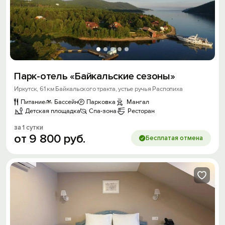
Парк-отель «Байкальские сезоны»
Иркутск, 61 км Байкальского тракта, устье ручья Распопиха
Питание
Бассейн
Парковка
Мангал
Детская площадка
Спа-зона
Ресторан
за 1 сутки
от
9
800
руб.
Бесплатая отмена