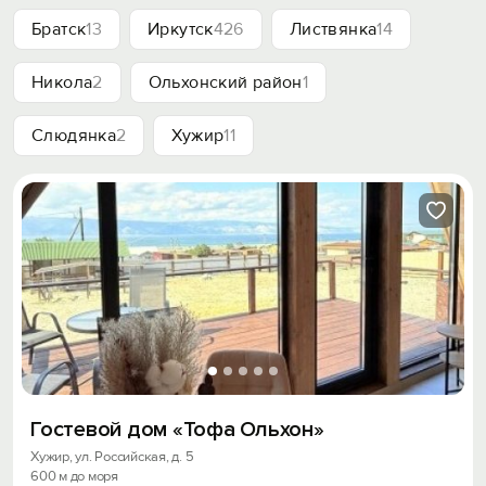
Братск
13
Иркутск
426
Листвянка
14
Никола
2
Ольхонский район
1
Слюдянка
2
Хужир
11
Гостевой дом «Тофа Ольхон»
Хужир, ул. Российская, д. 5
600 м до моря