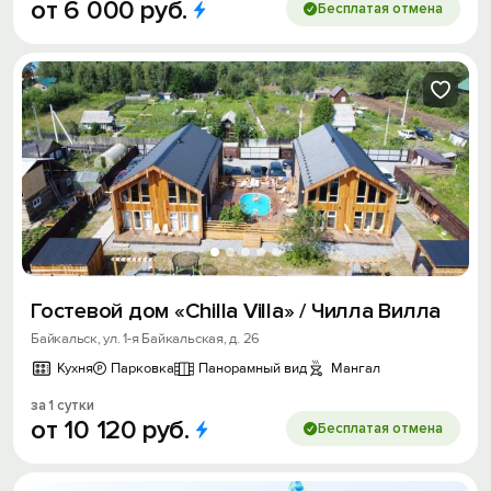
от
6
000
руб.
Бесплатая отмена
Гостевой дом «Chilla Villa» / Чилла Вилла
Байкальск, ул. 1-я Байкальская, д. 26
Кухня
Парковка
Панорамный вид
Мангал
за 1 сутки
от
10
120
руб.
Бесплатая отмена