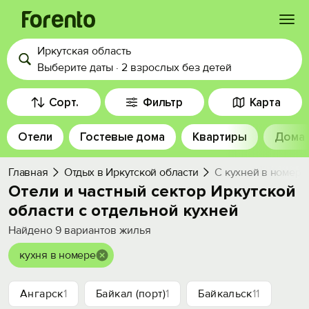
Иркутская область
Войти
Выберите даты
·
2 взрослых
без детей
Избранное
Сорт.
Фильтр
Карта
Отели
Гостевые дома
Квартиры
Дома
История просмотра
Главная
Отдых в Иркутской области
С кухней в номере
Добавить свой объект
Отели и частный сектор Иркутской
области с отдельной кухней
Найдено
9
вариантов жилья
кухня в номере
Ангарск
1
Байкал (порт)
1
Байкальск
11