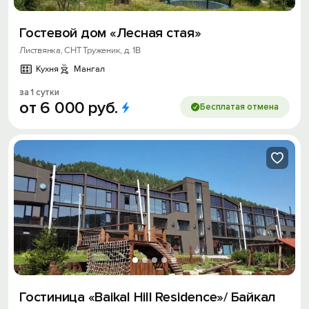
Гостевой дом «Лесная стая»
Листвянка, СНТ Труженик, д. 1В
Кухня
Мангал
за 1 сутки
от
6
000
руб.
Бесплатая отмена
Гостиница «Baikal Hill Residence»/ Байкал