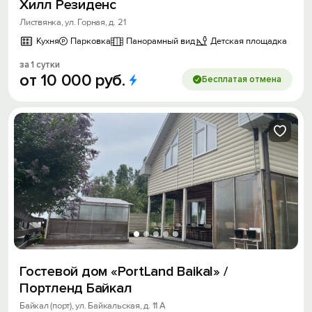
Хилл Резиденс
Листвянка, ул. Горная, д. 21
Кухня
Парковка
Панорамный вид
Детская площадка
за 1 сутки
от
10
000
руб.
Бесплатая отмена
Гостевой дом «PortLand Baikal» /
Портленд Байкал
Байкал (порт), ул. Байкальская, д. 11 А