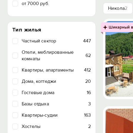
от 7000 руб.
Никола
2
Шикарный в
Тип жилья
Частный сектор
447
Отели, меблированные
62
комнаты
Квартиры, апартаменты
412
Дома, коттеджи
20
Гостевые дома
16
Базы отдыха
3
Квартиры-судии
163
Хостелы
2