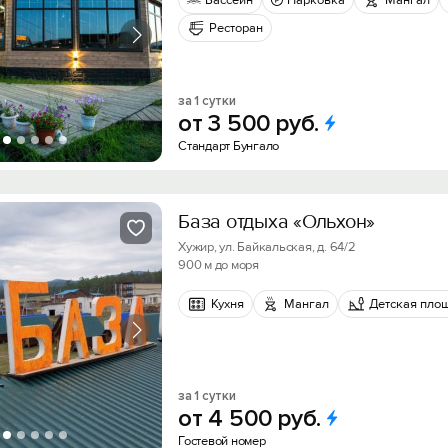
Бассейн
Парковка
Мангал
Ресторан
за 1 сутки
от
3
500
руб.
Стандарт Бунгало
База отдыха «Ольхон»
Хужир, ул. Байкальская, д. 64/2
900 м до моря
Кухня
Мангал
Детская пло
за 1 сутки
от
4
500
руб.
Гостевой номер