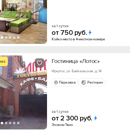
за 1 сутки
от
750
руб.
Койко-место в 4-местном номере
Гостиница «Лотос»
рос
Иркутск, ул. Байкальская, д. 14
Парковка
Ресторан
за 1 сутки
от
2
300
руб.
Эконом Твин