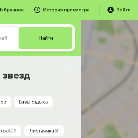
Избранное
История просмотра
Войти
тей
Найти
 звезд
тор
Базы отдыха
тск
426
Листвянка
14