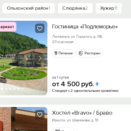
Ольхонский район
1
Слюдянка
2
Хужир
11
Гостиница «Подлеморье»
ариант
Листвянка, ул. Горького, д. 31Б
20 м до моря
Питание
Ресторан
за 1 сутки
от
4
500
руб.
Стандарт с 2 односпальными кроватями
Хостел «Bravo» / Браво
Иркутск, ул. Ширямова, д. 10