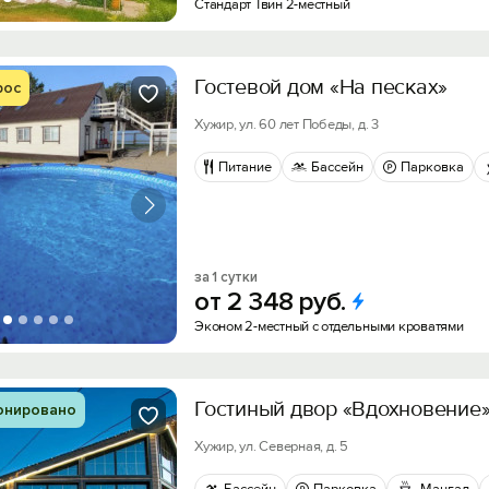
Стандарт Твин 2-местный
Гостевой дом «На песках»
рос
Хужир, ул. 60 лет Победы, д. 3
Питание
Бассейн
Парковка
за 1 сутки
от
2
348
руб.
Эконом 2-местный с отдельными кроватями
Гостиный двор «Вдохновение
онировано
Хужир, ул. Северная, д. 5