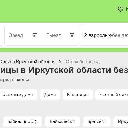
2 взрослых
·
без де
Отдых в Иркутской области
Отели без звезд
ицы в Иркутской области без
ариант жилья
Гостевые дома
Дома
Квартиры
Частный сек
Байкал (порт)
1
Байкальск
11
Братск
13
Ирку