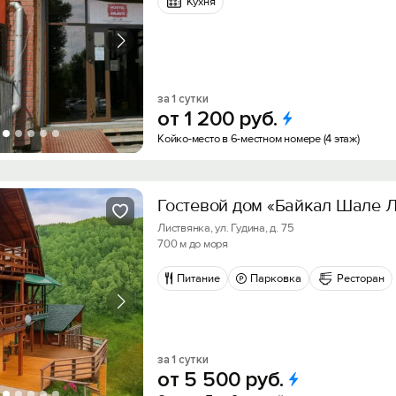
Кухня
за 1 сутки
от
1
200
руб.
Койко-место в 6-местном номере (4 этаж)
Гостевой дом «Байкал Шале 
Листвянка, ул. Гудина, д. 75
700 м до моря
Питание
Парковка
Ресторан
за 1 сутки
от
5
500
руб.