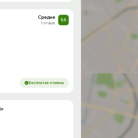
Средне
5.5
1 отзыв
Бесплатая отмена
р»