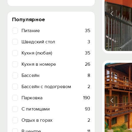
Популярное
Питание
35
Шведский стол
3
Кухня (любая)
35
Кухня в номере
26
Бассейн
8
Бассейн с подогревом
2
Парковка
190
C питомцами
93
Отдых в горах
2
В центре
11