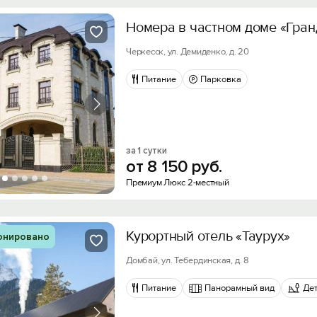
Номера в частном доме «Гран
Черкесск, ул. Демиденко, д. 20
Питание
Парковка
за 1 сутки
от
8
150
руб.
Премиум Люкс 2-местный
Курортный отель «Таурух»
онировано
Домбай, ул. Тебердинская, д. 8
Питание
Панорамный вид
Де