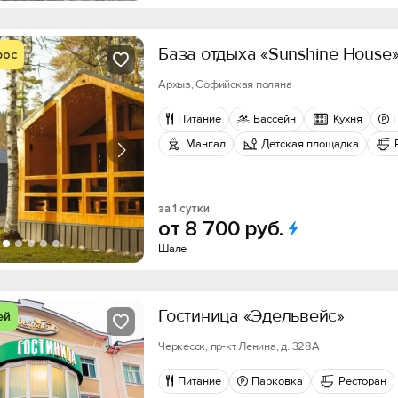
База отдыха «Sunshine House
рос
Архыз, Софийская поляна
Питание
Бассейн
Кухня
Мангал
Детская площадка
за 1 сутки
от
8
700
руб.
Шале
Гостиница «Эдельвейс»
ей
Черкесск, пр-кт Ленина, д. 328А
Питание
Парковка
Ресторан