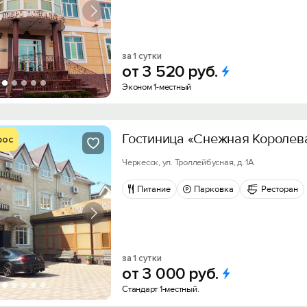
за 1 сутки
от
3
520
руб.
Эконом 1-местный
Гостиница «Снежная Королев
рос
Черкесск, ул. Троллейбусная, д. 1А
Питание
Парковка
Ресторан
за 1 сутки
от
3
000
руб.
Стандарт 1-местный.