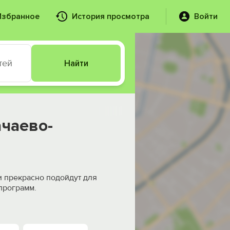
Избранное
История просмотра
Войти
тей
Найти
ачаево-
и прекрасно подойдут для
программ.