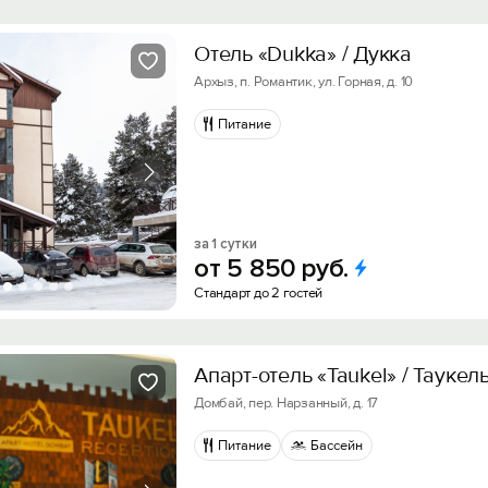
Отель «Dukka» / Дукка
Архыз, п. Романтик, ул. Горная, д. 10
Питание
за 1 сутки
от
5
850
руб.
Стандарт до 2 гостей
Апарт-отель «Taukel» / Таукел
Домбай, пер. Нарзанный, д. 17
Питание
Бассейн