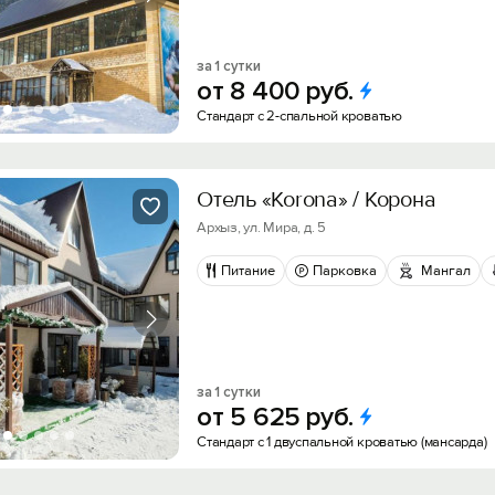
за 1 сутки
от
8
400
руб.
Стандарт с 2-спальной кроватью
Отель «Korona» / Корона
Архыз, ул. Мира, д. 5
Питание
Парковка
Мангал
за 1 сутки
от
5
625
руб.
Стандарт с 1 двуспальной кроватью (мансарда)