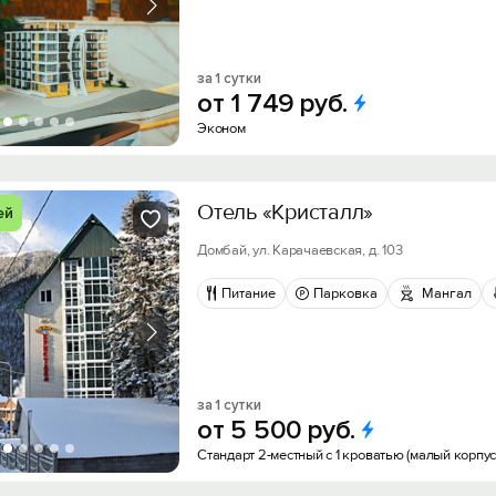
за 1 сутки
от
1
749
руб.
Эконом
Отель «Кристалл»
ей
Домбай, ул. Карачаевская, д. 103
Питание
Парковка
Мангал
за 1 сутки
от
5
500
руб.
Стандарт 2-местный с 1 кроватью (малый корпус