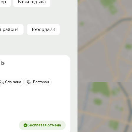
тор
Базы отдыха
й район
4
Теберда
23
l»
Спа-зона
Ресторан
Бесплатая отмена