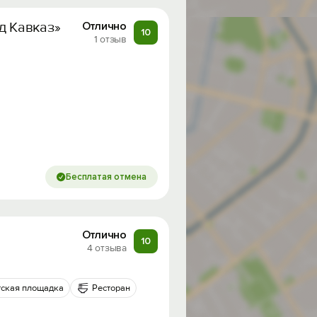
д Кавказ»
Отлично
10
1 отзыв
Бесплатая отмена
Отлично
10
4 отзыва
тская площадка
Ресторан