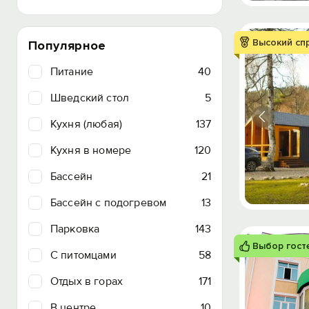
Высокий сп
Популярное
Питание
40
Шведский стол
5
Кухня (любая)
137
Кухня в номере
120
Бассейн
21
Бассейн с подогревом
13
Парковка
143
Выбор гост
C питомцами
58
Отдых в горах
171
В центре
10