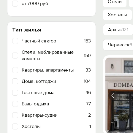
Отели
от 7000 руб.
Хостелы
Тип жилья
Архыз
121
Частный сектор
153
Черкесск
6
Отели, меблированные
150
комнаты
Квартиры, апартаменты
33
Дома, коттеджи
104
Гостевые дома
46
Базы отдыха
77
Квартиры-судии
2
Хостелы
1