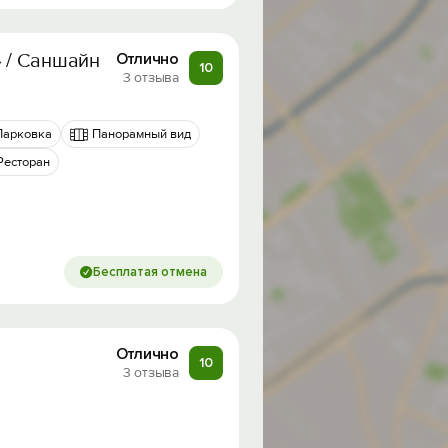
» / Саншайн Хаус
Отлично
10
3 отзыва
Парковка
Панорамный вид
Ресторан
Бесплатая отмена
Отлично
10
3 отзыва