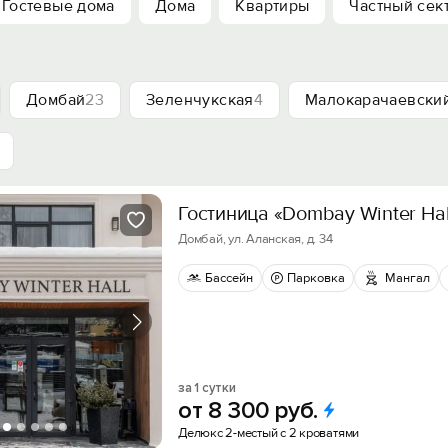
Гостевые дома
Дома
Квартиры
Частный сек
Домбай
23
Зеленчукская
4
Малокарачаевски
Гостиница «Dombay Winter Hal
Домбай, ул. Аланская, д. 34
Бассейн
Парковка
Мангал
за 1 сутки
от
8
300
руб.
Делюкс 2-местый с 2 кроватями