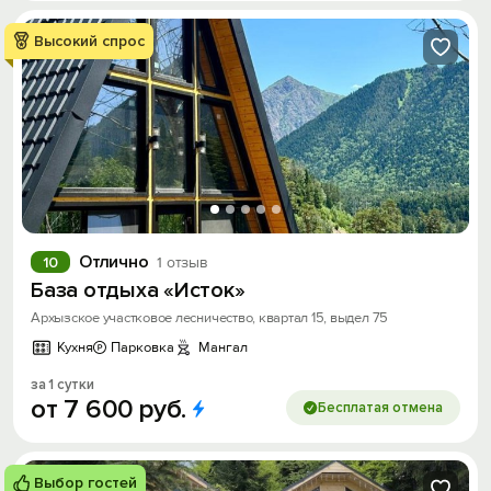
Высокий спрос
Отлично
10
1 отзыв
База отдыха «Исток»
Архызское участковое лесничество, квартал 15, выдел 75
Кухня
Парковка
Мангал
за 1 сутки
от
7
600
руб.
Бесплатая отмена
Выбор гостей