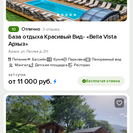
Отлично
10
3 отзыва
База отдыха Красивый Вид- «Bella Vista
Архыз»
Архыз, ул. Лесная д. 2Н
Питание
Бассейн
Кухня
Парковка
Панорамный вид
Мангал
Детская площадка
Ресторан
за 1 сутки
от
11
000
руб.
Бесплатая отмена