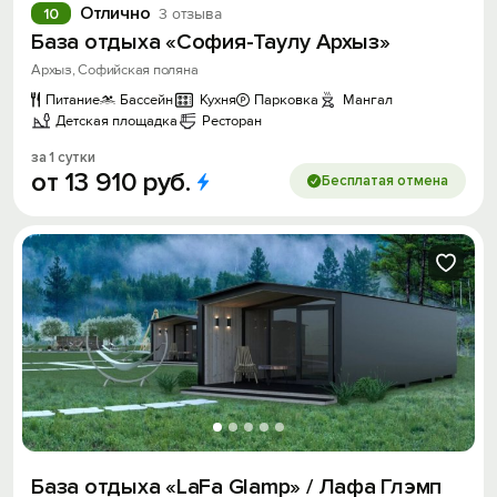
Отлично
10
3 отзыва
База отдыха «София-Таулу Архыз»
Архыз, Софийская поляна
Питание
Бассейн
Кухня
Парковка
Мангал
Детская площадка
Ресторан
за 1 сутки
от
13
910
руб.
Бесплатая отмена
База отдыха «LaFa Glamp» / Лафа Глэмп