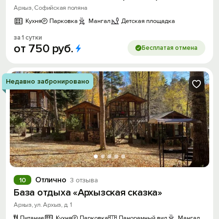
Архыз, Софийская поляна
Кухня
Парковка
Мангал
Детская площадка
за 1 сутки
от
750
руб.
Бесплатая отмена
Недавно забронировано
Отлично
10
3 отзыва
База отдыха «Архызская сказка»
Архыз, ул. Архыз, д. 1
Питание
Кухня
Парковка
Панорамный вид
Мангал