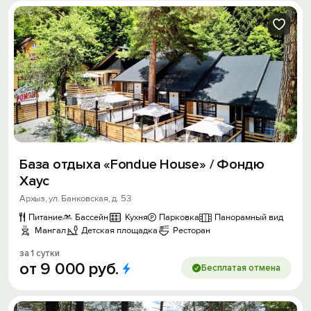
База отдыха «Fondue House» / Фондю
Хаус
Архыз, ул. Банковская, д. 53
Питание
Бассейн
Кухня
Парковка
Панорамный вид
Мангал
Детская площадка
Ресторан
за 1 сутки
от
9
000
руб.
Бесплатая отмена