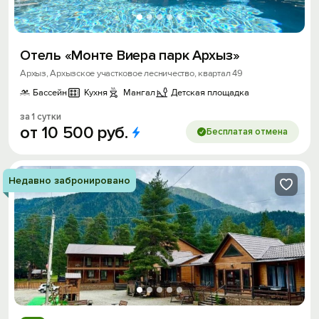
Отель «Монте Виера парк Архыз»
Архыз, Архызское участковое лесничество, квартал 49
Бассейн
Кухня
Мангал
Детская площадка
за 1 сутки
от
10
500
руб.
Бесплатая отмена
Недавно забронировано