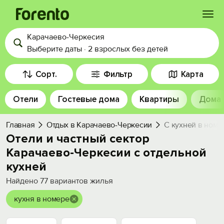
Карачаево-Черкесия
Войти
Выберите даты
·
2 взрослых
без детей
Избранное
Сорт.
Фильтр
Карта
Отели
Гостевые дома
Квартиры
Дома
История просмотра
Главная
Отдых в Карачаево-Черкесии
С кухней в номе
Добавить свой объект
Отели и частный сектор
Карачаево-Черкесии с отдельной
кухней
Найдено
77
вариантов жилья
кухня в номере