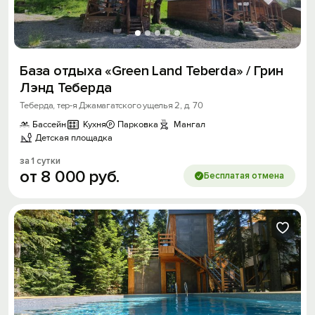
База отдыха «Green Land Teberda» / Грин
Лэнд Теберда
Теберда, тер-я Джамагатского ущелья 2, д. 70
Бассейн
Кухня
Парковка
Мангал
Детская площадка
за 1 сутки
от
8
000
руб.
Бесплатая отмена