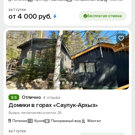
за 1 сутки
от
4
000
руб.
Бесплатая отмена
Отлично
9.9
4 отзыва
Домики в горах «Саулук-Архыз»
Архыз, лесничество участок 26
Питание
Кухня
Панорамный вид
Мангал
за 1 сутки