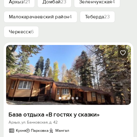
Архыз
121
Домбай
23
Зеленчукская
4
Малокарачаевский район
4
Теберда
23
Черкесск
6
База отдыха «В гостях у сказки»
Архыз, ул. Банковская, д. 42
Кухня
Парковка
Мангал