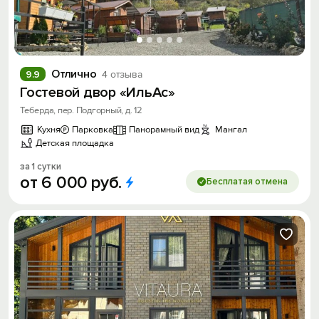
Отлично
9.9
4 отзыва
Гостевой двор «ИльАс»
Теберда, пер. Подгорный, д. 12
Кухня
Парковка
Панорамный вид
Мангал
Детская площадка
за 1 сутки
от
6
000
руб.
Бесплатая отмена