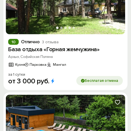
Отлично
10
3 отзыва
База отдыха «Горная жемчужина»
Архыз, Софийская Поляна
Кухня
Парковка
Мангал
за 1 сутки
от
3
000
руб.
Бесплатая отмена