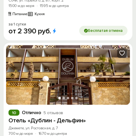
Сочи, ул. Горького, д. 87, корп. 2
1500 м до моря
·
1595 м до центра
Питание
Кухня
за 1 сутки
от
2
390
руб.
Бесплатая отмена
Отлично
10
5 отзывов
Отель «Дублин - Дельфин»
Джемете, ул. Ростовская, д. 7
700 м до моря
·
1670 м до центра