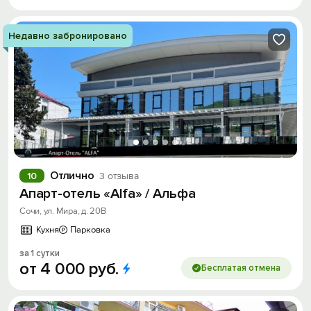
Недавно забронировано
Отлично
10
3 отзыва
Апарт-отель «Alfa» / Альфа
Сочи, ул. Мира, д. 20В
Кухня
Парковка
за 1 сутки
от
4
000
руб.
Бесплатая отмена