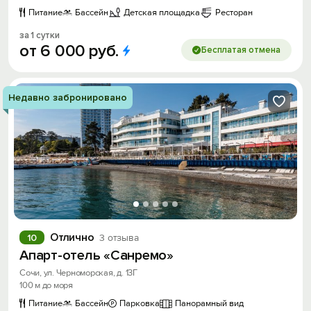
Питание
Бассейн
Детская площадка
Ресторан
за 1 сутки
от
6
000
руб.
Бесплатая отмена
Недавно забронировано
Отлично
10
3 отзыва
Апарт-отель «Санремо»
Сочи, ул. Черноморская, д. 13Г
100 м до моря
Питание
Бассейн
Парковка
Панорамный вид