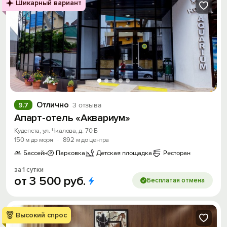
Шикарный вариант
Отлично
9.7
3 отзыва
Апарт-отель «Аквариум»
Кудепста, ул. Чкалова, д. 70 Б
150 м до моря
·
892 м до центра
Бассейн
Парковка
Детская площадка
Ресторан
за 1 сутки
от
3
500
руб.
Бесплатая отмена
Высокий спрос