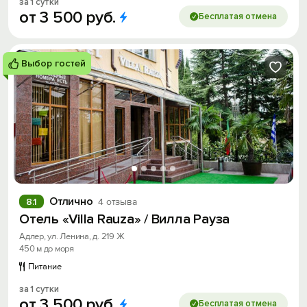
за 1 сутки
от
3
500
руб.
Бесплатая отмена
Выбор гостей
Отлично
8.1
4 отзыва
Отель «Villa Rauza» / Вилла Рауза
Адлер, ул. Ленина, д. 219 Ж
450 м до моря
Питание
за 1 сутки
от
3
500
руб.
Бесплатая отмена