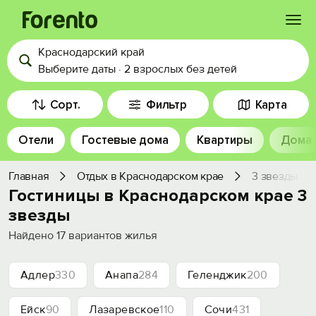
Краснодарский край
Войти
Выберите даты
·
2 взрослых
без детей
Избранное
Сорт.
Фильтр
Карта
Отели
Гостевые дома
Квартиры
Дома
История просмотра
Главная
Отдых в Краснодарском крае
3 звезды
Добавить свой объект
Гостиницы в Краснодарском крае 3
звезды
Найдено
17
вариантов жилья
Адлер
330
Анапа
284
Геленджик
200
Ейск
90
Лазаревское
110
Сочи
431