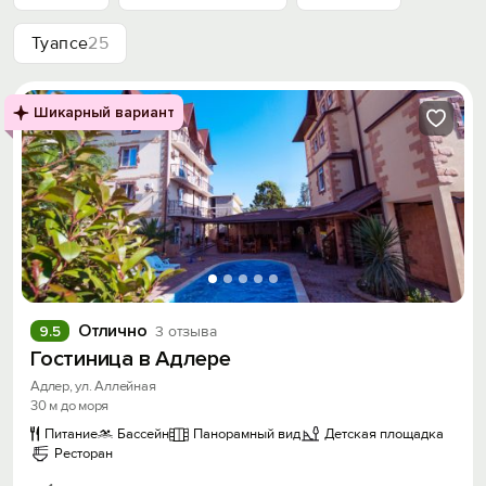
Туапсе
25
Шикарный вариант
Отлично
9.5
3 отзыва
Гостиница в Адлере
Адлер, ул. Аллейная
30 м до моря
Питание
Бассейн
Панорамный вид
Детская площадка
Ресторан