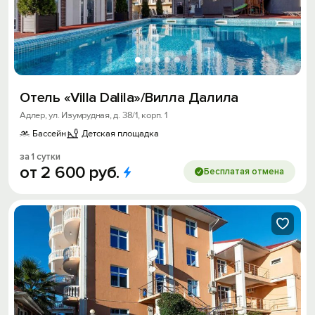
Отель «Villa Dalila»/Вилла Далила
Адлер, ул. Изумрудная, д. 38/1, корп. 1
Бассейн
Детская площадка
за 1 сутки
от
2
600
руб.
Бесплатая отмена