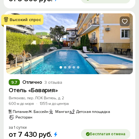
Высокий спрос
Отлично
9.7
3 отзыва
Отель «Бавария»
Витязево, пер. ЛОК Витязь, д. 2
600 м до моря
·
1355 м до центра
Питание
Бассейн
Мангал
Детская площадка
Ресторан
за 1 сутки
от
7
430
руб.
Бесплатая отмена