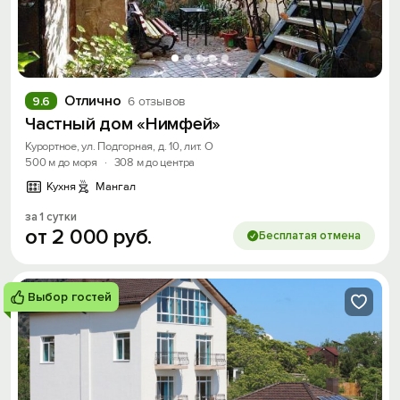
Отлично
9.6
6 отзывов
Частный дом «Нимфей»
Курортное, ул. Подгорная, д. 10, лит. О
500 м до моря
·
308 м до центра
Кухня
Мангал
за 1 сутки
от
2
000
руб.
Бесплатая отмена
Выбор гостей