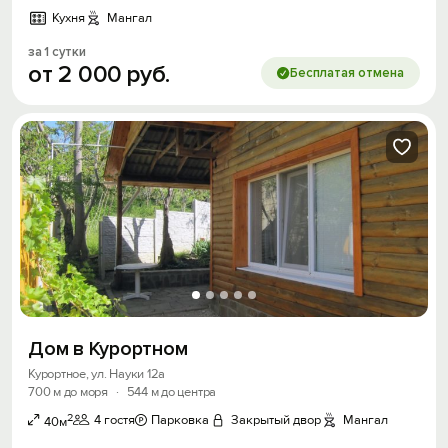
Кухня
Мангал
за 1 сутки
от
2
000
руб.
Бесплатая отмена
Дом в Курортном
Курортное, ул. Науки 12а
700 м до моря
·
544 м до центра
2
4 гостя
Парковка
Закрытый двор
Мангал
40м