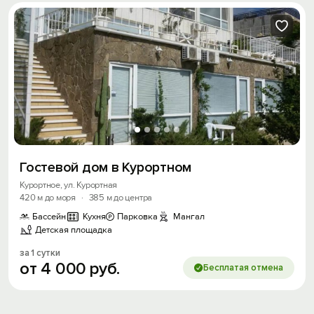
Гостевой дом в Курортном
Курортное, ул. Курортная
420 м до моря
·
385 м до центра
Бассейн
Кухня
Парковка
Мангал
Детская площадка
за 1 сутки
от
4
000
руб.
Бесплатая отмена