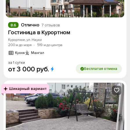
Отлично
8.6
7 отзывов
Гостиница в Курортном
Курортное, ул. Науки
200 м до моря
·
519 м до центра
Кухня
Мангал
за 1 сутки
от
3
000
руб.
Бесплатая отмена
Шикарный вариант