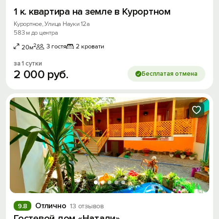
1 к. квартира на земле в Курортном
Курортное, Улица Науки 12а
583 м до центра
2
3 гостя
2 кровати
20м
за 1 сутки
2
000
руб.
Бесплатая отмена
Отлично
9.8
13 отзывов
Гостевой дом «Натали»