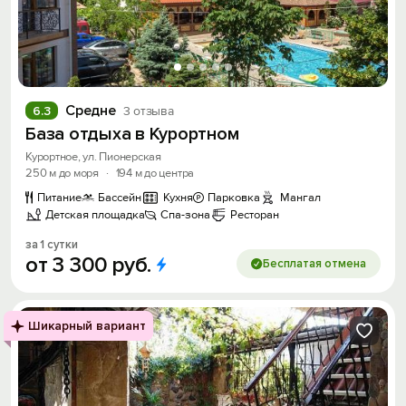
Средне
6.3
3 отзыва
База отдыха в Курортном
Курортное, ул. Пионерская
250 м до моря
·
194 м до центра
Питание
Бассейн
Кухня
Парковка
Мангал
Детская площадка
Спа-зона
Ресторан
за 1 сутки
от
3
300
руб.
Бесплатая отмена
Шикарный вариант