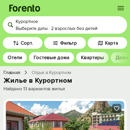
Курортное
Войти
Выберите даты
·
2 взрослых
без детей
Избранное
Сорт.
Фильтр
Карта
Отели
Гостевые дома
Квартиры
Дома
История просмотра
Главная
Отдых в Курортном
Добавить свой объект
Жилье в Курортном
Найдено
13
вариантов жилья