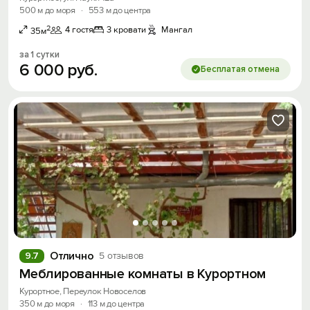
500 м до моря
·
553 м до центра
2
4 гостя
3 кровати
Мангал
35м
за 1 сутки
6
000
руб.
Бесплатая отмена
Отлично
9.7
5 отзывов
Меблированные комнаты в Курортном
Курортное, Переулок Новоселов
350 м до моря
·
113 м до центра