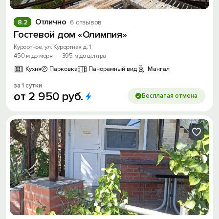
Отлично
8.2
6 отзывов
Гостевой дом «Олимпия»
Курортное, ул. Курортная д. 1
450 м до моря
·
395 м до центра
Кухня
Парковка
Панорамный вид
Мангал
за 1 сутки
от
2
950
руб.
Бесплатая отмена