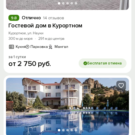
Отлично
9.8
14 отзывов
Гостевой дом в Курортном
Курортное, ул. Науки
300 м до моря
·
291 м до центра
Кухня
Парковка
Мангал
за 1 сутки
от
2
750
руб.
Бесплатая отмена