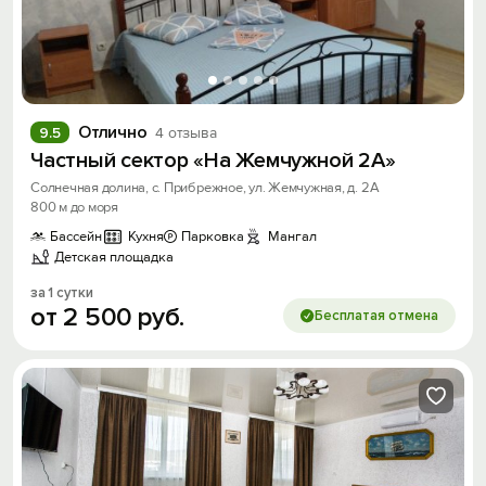
Отлично
9.5
4 отзыва
Частный сектор «На Жемчужной 2А»
Солнечная долина, с. Прибрежное, ул. Жемчужная, д. 2А
800 м до моря
Бассейн
Кухня
Парковка
Мангал
Детская площадка
за 1 сутки
от
2
500
руб.
Бесплатая отмена