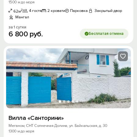
1500 м до моря
2
4 гостя
2 кровати
Парковка
Закрытый двор
62м
Мангал
за 1 сутки
6
800
руб.
Бесплатая отмена
Вилла «Санторини»
Меганом, СНТ Солнечная Долина, ул. Байкальская, д. 30
1300 м до моря