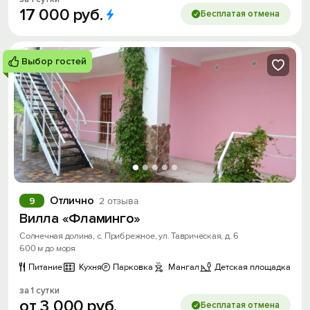
17
000
руб.
Бесплатая отмена
Выбор гостей
Отлично
9
2 отзыва
Вилла «Фламинго»
Солнечная долина, с. Прибрежное, ул. Таврическая, д. 6
600 м до моря
Питание
Кухня
Парковка
Мангал
Детская площадка
за 1 сутки
от
3
000
руб.
Бесплатая отмена