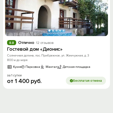
Отлично
8.8
12 отзывов
Гостевой дом «Дионис»
Солнечная долина, пос. Прибрежное, ул. Жемчужная, д. 3
800 м до моря
Кухня
Парковка
Мангал
Детская площадка
за 1 сутки
от
1
400
руб.
Бесплатая отмена