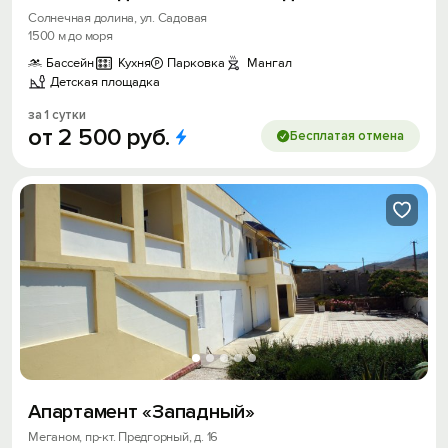
Солнечная долина, ул. Садовая
1500 м до моря
Бассейн
Кухня
Парковка
Мангал
Детская площадка
за 1 сутки
от
2
500
руб.
Бесплатая отмена
Апартамент «Западный»
Меганом, пр-кт. Предгорный, д. 16