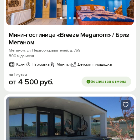
Мини-гостиница «Breeze Meganom» / Бриз
Меганом
Меганом, ул. Первооткрывателей, д. 769
800 м до моря
Кухня
Парковка
Мангал
Детская площадка
за 1 сутки
от
4
500
руб.
Бесплатая отмена