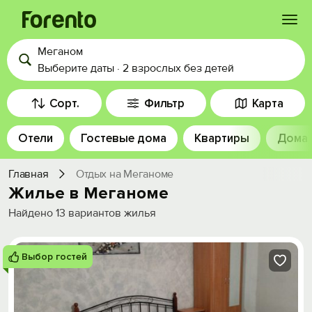
Меганом
Войти
Выберите даты
·
2 взрослых
без детей
Избранное
Сорт.
Фильтр
Карта
Отели
Гостевые дома
Квартиры
Дома
История просмотра
Главная
Отдых на Меганоме
Добавить свой объект
Жилье в Меганоме
Найдено
13
вариантов жилья
Выбор гостей