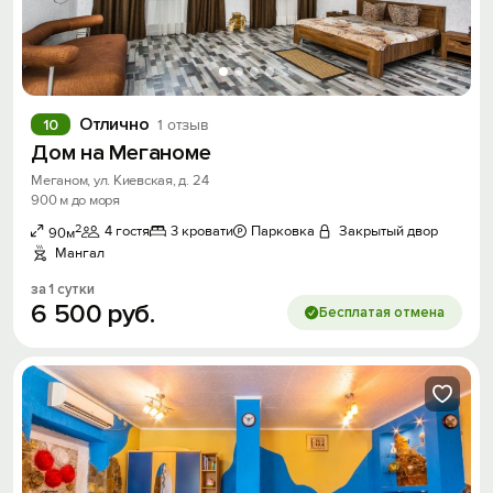
Отлично
10
1 отзыв
Дом на Меганоме
Меганом, ул. Киевская, д. 24
900 м до моря
2
4 гостя
3 кровати
Парковка
Закрытый двор
90м
Мангал
за 1 сутки
6
500
руб.
Бесплатая отмена