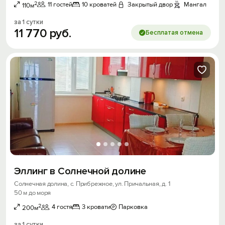
2
11 гостей
10 кроватей
Закрытый двор
Мангал
110м
за 1 сутки
11
770
руб.
Бесплатая отмена
Эллинг в Солнечной долине
Солнечная долина, с. Прибрежное, ул. Причальная, д. 1
50 м до моря
2
4 гостя
3 кровати
Парковка
200м
за 1 сутки