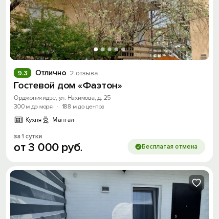
Отлично
9.3
2 отзыва
Гостевой дом «Фаэтон»
Орджоникидзе, ул. Нахимова, д. 25
300 м до моря
·
188 м до центра
Кухня
Мангал
за 1 сутки
от
3
000
руб.
Бесплатая отмена