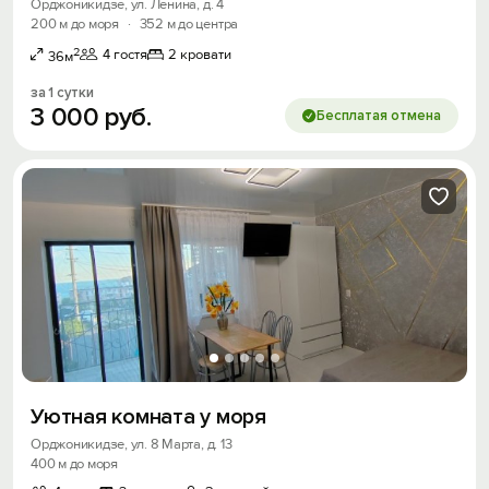
Орджоникидзе, ул. Ленина, д. 4
200 м до моря
·
352 м до центра
2
4 гостя
2 кровати
36м
за 1 сутки
3
000
руб.
Бесплатая отмена
Уютная комната у моря
Орджоникидзе, ул. 8 Марта, д. 13
400 м до моря