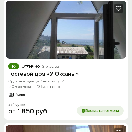
Отлично
10
3 отзыва
Гостевой дом «У Оксаны»
Орджоникидзе, ул. Семашко, д. 2
150 м до моря
·
431 м до центра
Кухня
за 1 сутки
от
1
850
руб.
Бесплатая отмена