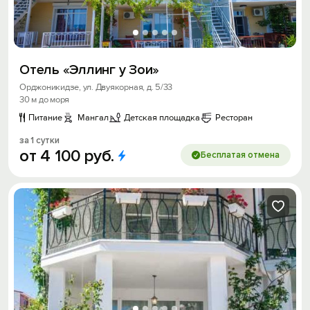
Отель «Эллинг у Зои»
Орджоникидзе, ул. Двуякорная, д. 5/33
30 м до моря
Питание
Мангал
Детская площадка
Ресторан
за 1 сутки
от
4
100
руб.
Бесплатая отмена