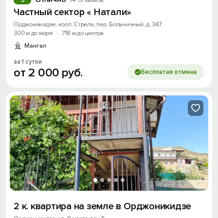
Частный сектор « Натали»
Орджоникидзе, кооп. Стрела, пер. Больничный, д. 347
300 м до моря
·
718 м до центра
Мангал
за 1 сутки
от
2
000
руб.
Бесплатая отмена
2 к. квартира на земле в Орджоникидзе