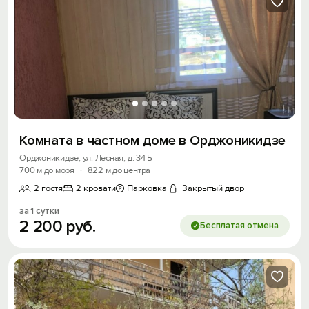
Комната в частном доме в Орджоникидзе
Орджоникидзе, ул. Лесная, д. 34 Б
700 м до моря
·
822 м до центра
2 гостя
2 кровати
Парковка
Закрытый двор
за 1 сутки
2
200
руб.
Бесплатая отмена