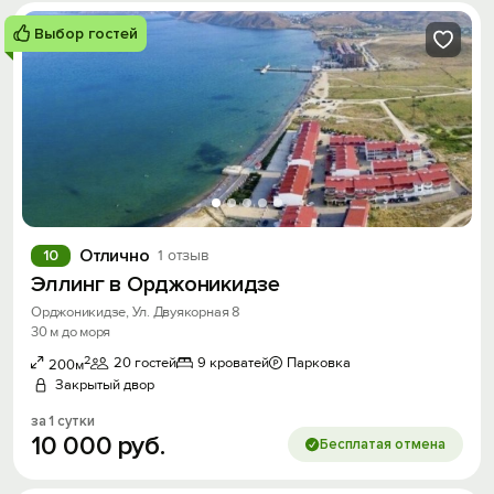
Выбор гостей
Отлично
10
1 отзыв
Эллинг в Орджоникидзе
Орджоникидзе, Ул. Двуякорная 8
30 м до моря
2
20 гостей
9 кроватей
Парковка
200м
Закрытый двор
за 1 сутки
10
000
руб.
Бесплатая отмена