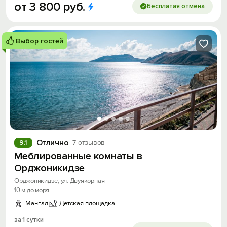
от
3
800
руб.
Бесплатая отмена
Выбор гостей
Отлично
9.1
7 отзывов
Меблированные комнаты в
Орджоникидзе
Орджоникидзе, ул. Двуякорная
10 м до моря
Мангал
Детская площадка
за 1 сутки