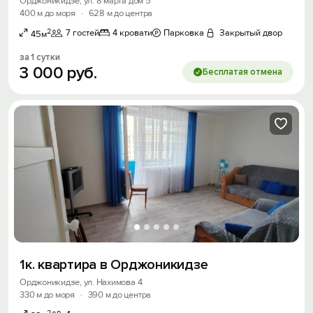
Орджоникидзе, ул. 8 марта дом 5
400 м до моря
·
628 м до центра
2
7 гостей
4 кровати
Парковка
Закрытый двор
45м
за 1 сутки
3
000
руб.
Бесплатая отмена
1к. квартира в Орджоникидзе
Орджоникидзе, ул. Нахимова 4
330 м до моря
·
390 м до центра
2