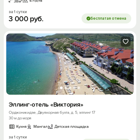
4 гостя
38м
за 1 сутки
3
000
руб.
Бесплатая отмена
Эллинг-отель «Виктория»
Орджоникидзе, Двуякорная бухта, д. 5, эллинг 17
30 м до моря
Кухня
Мангал
Детская площадка
за 1 сутки