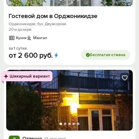
Гостевой дом в Орджоникидзе
Орджоникидзе, бух. Двуякорная
20 м до моря
Кухня
Мангал
за 1 сутки
от
2
600
руб.
Бесплатая отмена
Шикарный вариант
Отлично
9
14 отзывов