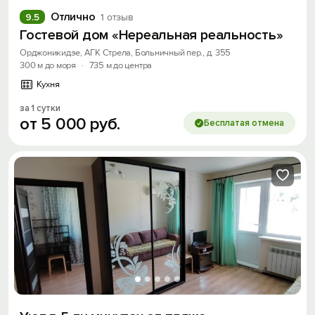
Отлично
9.5
1 отзыв
Гостевой дом «Нереальная реальность»
Орджоникидзе, АГК Стрела, Больничный пер., д. 355
300 м до моря
·
735 м до центра
Кухня
за 1 сутки
от
5
000
руб.
Бесплатая отмена