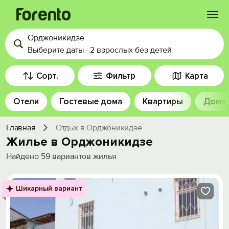
Орджоникидзе
Войти
Выберите даты
·
2 взрослых
без детей
Избранное
Сорт.
Фильтр
Карта
Отели
Гостевые дома
Квартиры
Дома
История просмотра
Главная
Отдых в Орджоникидзе
Добавить свой объект
Жилье в Орджоникидзе
Найдено
59
вариантов жилья
Шикарный вариант