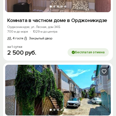
Комната в частном доме в Орджоникидзе
Орджоникидзе, ул. Лесная, дом 34 Б
700 м до моря
·
1029 м до центра
4 гостя
Закрытый двор
за 1 сутки
2
500
руб.
Бесплатая отмена