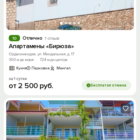
Отлично
10
1 отзыв
Апартамены «Бирюза»
Орджоникидзе, ул. Миндальная, д. 17
300 м до моря
·
724 м до центра
Кухня
Парковка
Мангал
за 1 сутки
от
2
500
руб.
Бесплатая отмена