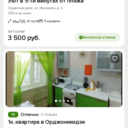
Уют в 5-ти минутах от пляжа
Орджоникидзе, ул. Нахимова, д. 3
280 м до моря
2
4 гостя
3 кровати
45м
за 1 сутки
3
500
руб.
Бесплатая отмена
Отлично
10
2 отзыва
1к. квартира в Орджоникидзе