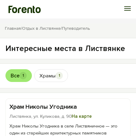
Войти
Главная
/
Отдых в Листвянке
/
Путеводитель
Избранное
Интересные места в Листвянке
История просмотра
Все
Храмы
1
1
Добавить свой объект
Храм Николы Угодника
Листвянка, ул. Куликова, д. 90
На карте
Храм Николы Угодника в селе Листвяничное — это
один из старейших архитектурных памятников