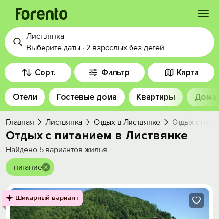
Листвянка
Войти
Выберите даты
·
2 взрослых
без детей
Избранное
Сорт.
Фильтр
Карта
Отели
Гостевые дома
Квартиры
Дома
История просмотра
Главная
Листвянка
Отдых в Листвянке
Отдых с пита
Добавить свой объект
Отдых с питанием в Листвянке
Найдено
5
вариантов жилья
питание
Шикарный вариант