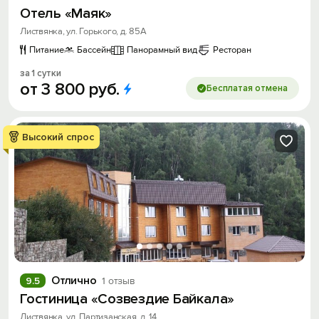
Отель «Маяк»
Листвянка, ул. Горького, д. 85А
Питание
Бассейн
Панорамный вид
Ресторан
за 1 сутки
от
3
800
руб.
Бесплатая отмена
Высокий спрос
Отлично
9.5
1 отзыв
Гостиница «Созвездие Байкала»
Листвянка, ул. Партизанская, д. 14