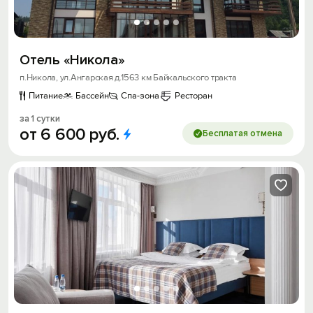
Отель «Никола»
п.Никола, ул.Ангарская д.1563 км Байкальского тракта
Питание
Бассейн
Спа-зона
Ресторан
за 1 сутки
от
6
600
руб.
Бесплатая отмена