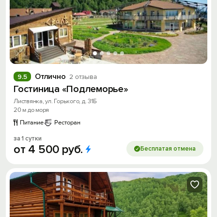
Отлично
9.5
2 отзыва
Гостиница «Подлеморье»
Листвянка, ул. Горького, д. 31Б
20 м до моря
Питание
Ресторан
за 1 сутки
от
4
500
руб.
Бесплатая отмена