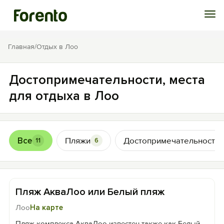
Войти
Главная
/
Отдых в Лоо
Избранное
Достопримечательности, места
для отдыха в Лоо
История просмотра
Добавить свой объект
Все
Пляжи
Достопримечательности
11
6
Пляж АкваЛоо или Белый пляж
Лоо
На карте
Пляж комплекса АкваЛоо известен также как Белый