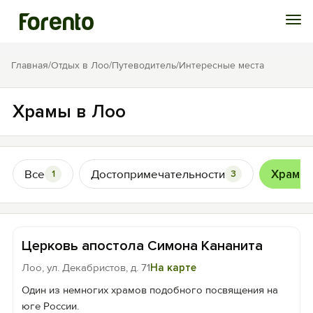
Войти
Главная
/
Отдых в Лоо
/
Путеводитель
/
Интересные места
Избранное
Храмы в Лоо
История просмотра
Все
Достопримечательности
Храмы
1
3
Добавить свой объект
Церковь апостола Симона Кананита
Лоо, ул. Декабристов, д. 71
На карте
Один из немногих храмов подобного посвящения на
юге России.