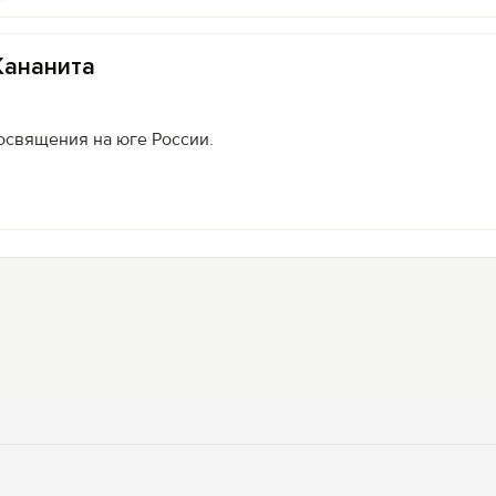
Кананита
освящения на юге России.