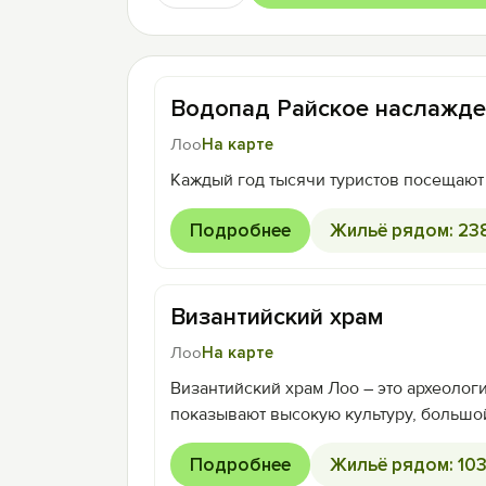
Водопад Райское наслажде
Лоо
На карте
Каждый год тысячи туристов посещают
Подробнее
Жильё рядом: 23
Византийский храм
Лоо
На карте
Византийский храм Лоо – это археоло
показывают высокую культуру, большой
Подробнее
Жильё рядом: 10