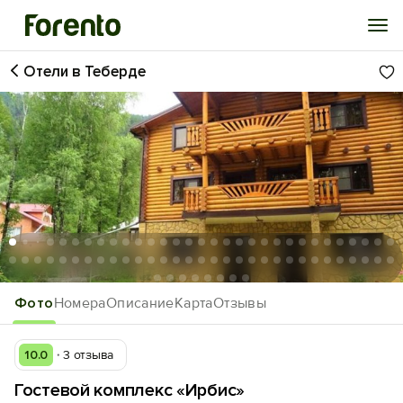
Отели в Теберде
Войти
Избранное
История просмотра
Добавить свой объект
1
/70
Фото
Номера
Описание
Карта
Отзывы
10.0
3 отзыва
Гостевой комплекс «Ирбис»