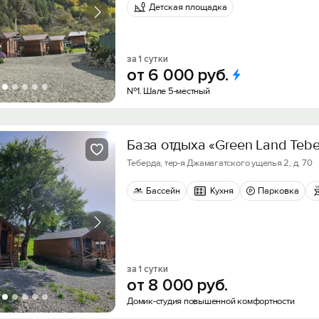
Детская площадка
за 1 сутки
от
6
000
руб.
№1. Шале 5-местный
База отдыха «Green Land Tebe
Теберда, тер-я Джамагатского ущелья 2, д. 70
Бассейн
Кухня
Парковка
за 1 сутки
от
8
000
руб.
Домик-студия повышенной комфортности