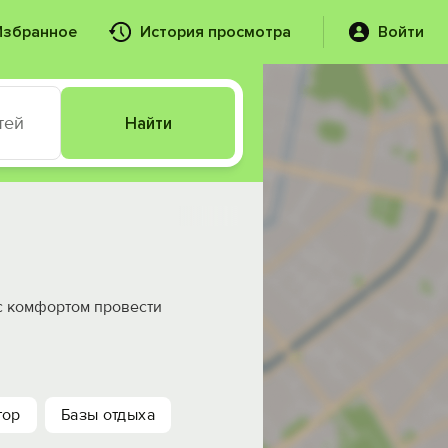
Избранное
История просмотра
Войти
тей
Найти
 с комфортом провести
тор
Базы отдыха