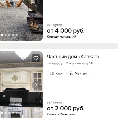
за 1 сутки
от
4
000
руб.
Коттедж маленький
Частный дом «Кавказ»
Теберда, ул. Микрорайон, д. 5Ш
Кухня
Мангал
за 1 сутки
от
2
000
руб.
Комната 2-местная