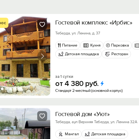
Гостевой комплекс «Ирбис»
рос
Теберда, ул. Ленина, д. 37
Питание
Кухня
Парковка
Детская площадка
Ресторан
за 1 сутки
от
4
380
руб.
Стандарт 2-местный (основной корпус)
Гостевой дом «Уют»
Теберда, аул Верхняя Теберда, ул. Ленина 32А
Мангал
Детская площадка