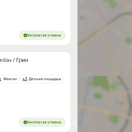
Бесплатая отмена
rda» / Грин Лэнд Теберда
Мангал
Детская площадка
Бесплатая отмена