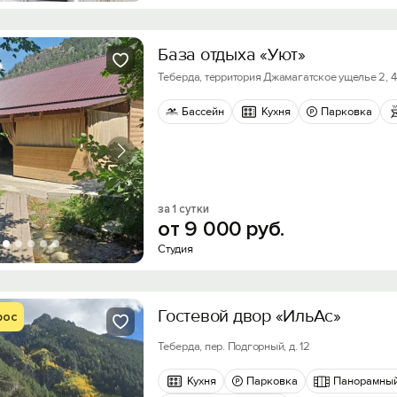
База отдыха «Уют»
Теберда, территория Джамагатское ущелье 2, 
Бассейн
Кухня
Парковка
за 1 сутки
от
9
000
руб.
Студия
Гостевой двор «ИльАс»
рос
Теберда, пер. Подгорный, д. 12
Кухня
Парковка
Панорамный