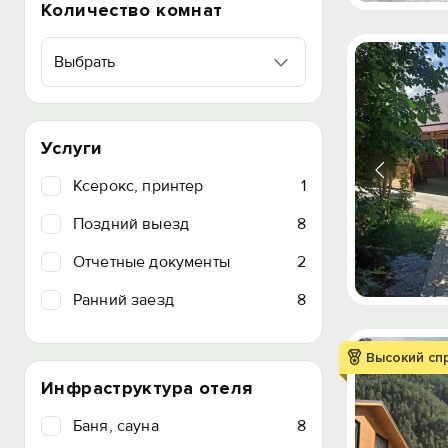
Количество комнат
Выбрать
Услуги
Ксерокс, принтер
1
Поздний выезд
8
Отчетные документы
2
Ранний заезд
8
Высокий сп
Инфраструктура отеля
Баня, сауна
8