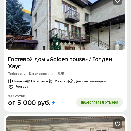
Гостевой дом «Golden house» / Голден
Хаус
Теберда, ул. Карачаевская, д. 83Б
Питание
Парковка
Мангал
Детская площадка
Ресторан
за 1 сутки
от
5
000
руб.
Бесплатая отмена