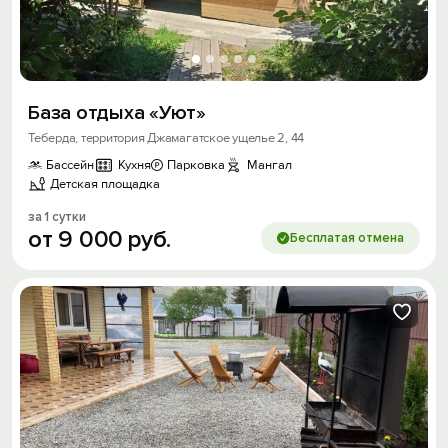
База отдыха «Уют»
Теберда, территория Джамагатское ущелье 2, 44
Бассейн
Кухня
Парковка
Мангал
Детская площадка
за 1 сутки
от
9
000
руб.
Бесплатая отмена