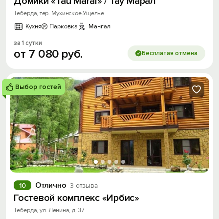
Домики «Tau Maral» / Тау Марал
Теберда, тер. Мухинское Ущелье
Кухня
Парковка
Мангал
за 1 сутки
от
7
080
руб.
Бесплатая отмена
Выбор гостей
Отлично
10
3 отзыва
Гостевой комплекс «Ирбис»
Теберда, ул. Ленина, д. 37