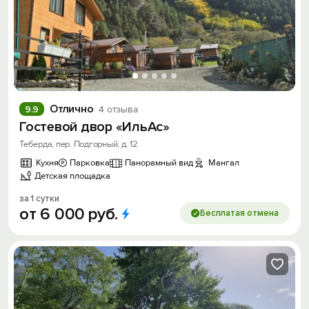
Отлично
9.9
4 отзыва
Гостевой двор «ИльАс»
Теберда, пер. Подгорный, д. 12
Кухня
Парковка
Панорамный вид
Мангал
Детская площадка
за 1 сутки
от
6
000
руб.
Бесплатая отмена