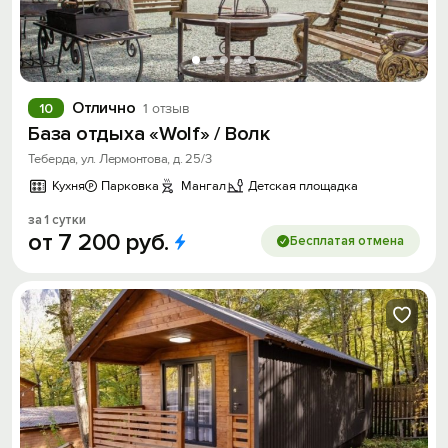
Отлично
10
1 отзыв
База отдыха «Wolf» / Волк
Теберда, ул. Лермонтова, д. 25/3
Кухня
Парковка
Мангал
Детская площадка
за 1 сутки
от
7
200
руб.
Бесплатая отмена