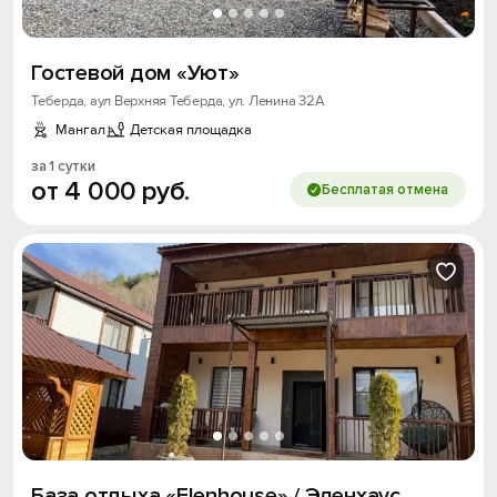
Гостевой дом «Уют»
Теберда, аул Верхняя Теберда, ул. Ленина 32А
Мангал
Детская площадка
за 1 сутки
от
4
000
руб.
Бесплатая отмена
База отдыха «Elenhouse» / Эленхаус