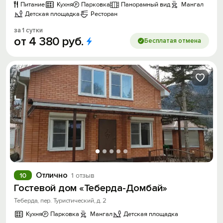
Питание
Кухня
Парковка
Панорамный вид
Мангал
Детская площадка
Ресторан
за 1 сутки
от
4
380
руб.
Бесплатая отмена
Отлично
10
1 отзыв
Гостевой дом «Теберда-Домбай»
Теберда, пер. Туристический, д. 2
Кухня
Парковка
Мангал
Детская площадка