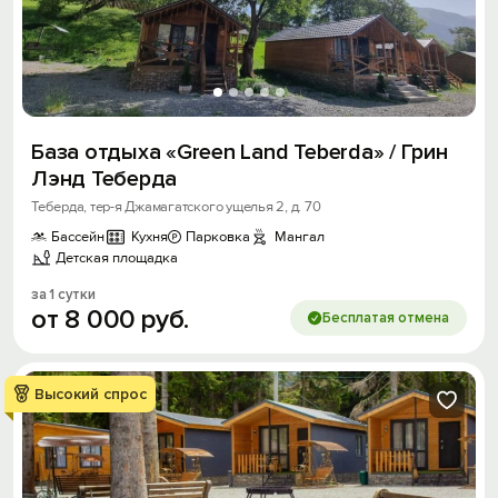
База отдыха «Green Land Teberda» / Грин
Лэнд Теберда
Теберда, тер-я Джамагатского ущелья 2, д. 70
Бассейн
Кухня
Парковка
Мангал
Детская площадка
за 1 сутки
от
8
000
руб.
Бесплатая отмена
Высокий спрос