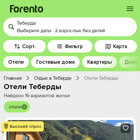
Теберда
Войти
Выберите даты
·
2 взрослых
без детей
Избранное
Сорт.
Фильтр
Карта
Отели
Гостевые дома
Квартиры
Дома
История просмотра
Главная
Отдых в Теберде
Отели Теберды
Добавить свой объект
Отели Теберды
Найдено
16
вариантов жилья
отели
Высокий спрос