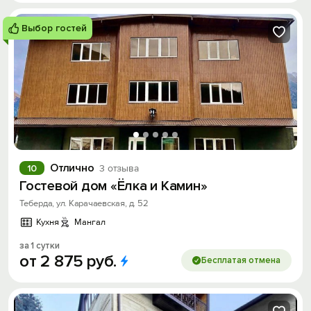
Выбор гостей
Отлично
10
3 отзыва
Гостевой дом «Ёлка и Камин»
Теберда, ул. Карачаевская, д. 52
Кухня
Мангал
за 1 сутки
от
2
875
руб.
Бесплатая отмена