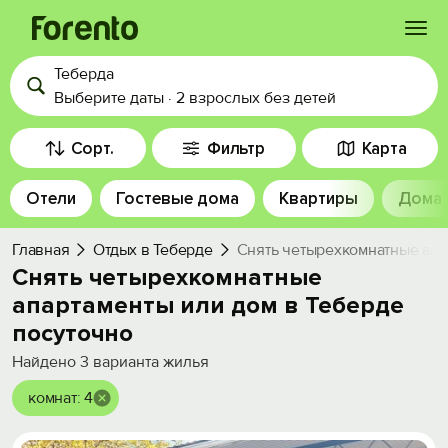
Теберда
Войти
Выберите даты
·
2 взрослых
без детей
Избранное
Сорт.
Фильтр
Карта
Отели
Гостевые дома
Квартиры
Дома
История просмотра
Главная
Отдых в Теберде
Снять четырехкомнатные апа
Добавить свой объект
Снять четырехкомнатные
апартаменты или дом в Теберде
посуточно
Найдено
3
варианта жилья
комнат: 4