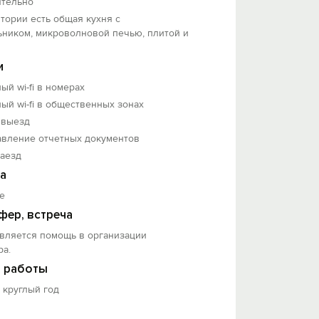
ятельно
тории есть общая кухня с
ьником, микроволновой печью, плитой и
и
ый wi-fi в номерах
ый wi-fi в общественных зонах
 выезд
авление отчетных документов
заезд
а
е
фер, встреча
вляется помощь в организации
ра.
 работы
 круглый год