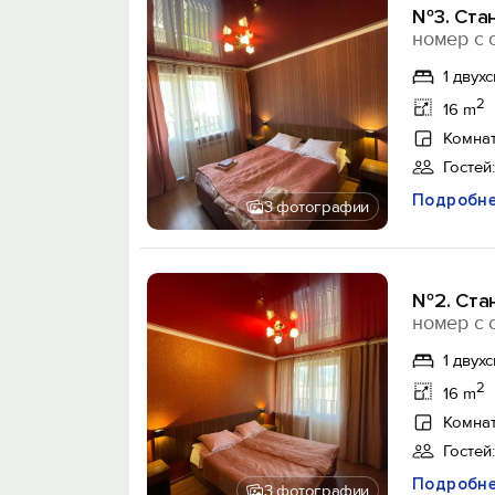
№3. Стан
номер с 
1 двух
2
16 m
Комнат
Гостей:
Подробн
3 фотографии
№2. Стан
номер с 
1 двух
2
16 m
Комнат
Гостей:
Подробн
3 фотографии