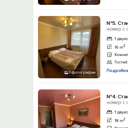
№5. Стан
номер с 
1 двух
2
16 m
Комнат
Гостей:
Подробн
3 фотографии
№4. Стан
номер с 
1 двух
2
18 m