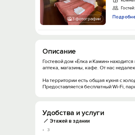
Комнат
Гостей:
Подробн
3 фотографии
Описание
Гостевой дом «Ёлка и Камин» находится
аптека, магазины, кафе. От нас недале
На территории есть общая кухня с холо
Предоставляется бесплатный Wi-Fi, па
Удобства и услуги
Этажей в здании
3