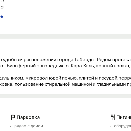
: 1
 2
ее
 в удобном расположении города Теберды. Рядом протекае
ко - Биосферный заповедник, о. Кара-Кёль, конный прокат
дильником, микроволновой печью, плитой и посудой, терр
рковка, пользование стиральной машиной и гладильными 
Парковка
Питан
рядом с домом
оборудов