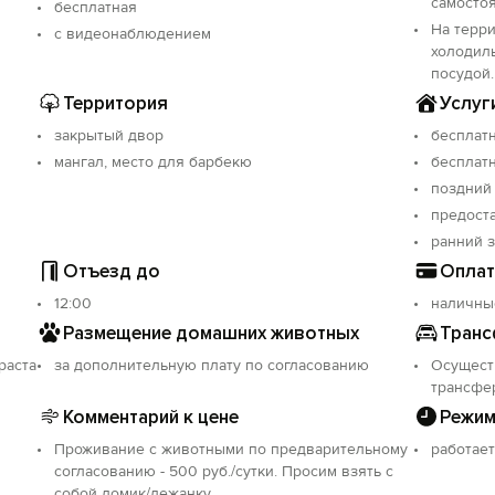
самосто
бесплатная
На терри
с видеонаблюдением
холодил
посудой.
Территория
Услуг
закрытый двор
бесплатн
мангал, место для барбекю
бесплатн
поздний
предост
ранний 
Отъезд до
Оплат
12:00
наличны
Размещение домашних животных
Транс
раста
за дополнительную плату по согласованию
Осущест
трансфе
Комментарий к цене
Режим
Проживание с животными по предварительному
работает
согласованию - 500 руб./сутки. Просим взять с
собой домик/лежанку.