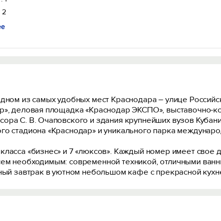
 2
ее
дном из самых удобных мест Краснодара – улице Российск
р», деловая площадка «Краснодар ЭКСПО», выставочно-к
ра С. В. Очаповского и здания крупнейших вузов Кубани.
го стадиона «Краснодар» и уникального парка междунаро
класса «бизнес» и 7 «люксов». Каждый номер имеет свое
сем необходимым: современной техникой, отличными ванн
тный завтрак в уютном небольшом кафе с прекрасной кухн