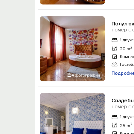
Полулюк
номер с 
1 двух
2
20 m
Комнат
Гостей:
Подробн
4 фотографии
Свадебн
номер с 
1 двух
2
25 m
Комнат