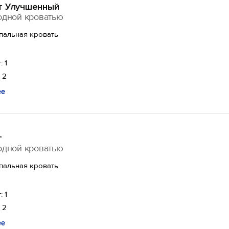
т Улучшенный
одной кроватью
спальная кровать
: 1
 2
ее
т
одной кроватью
спальная кровать
: 1
 2
ее