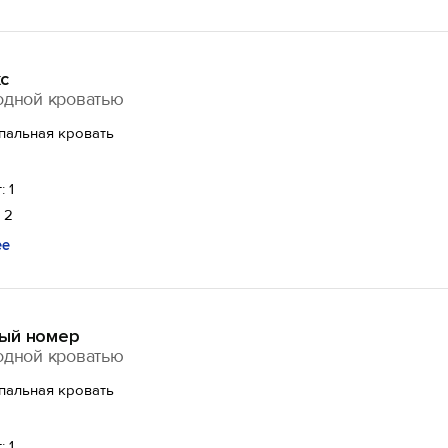
с
одной кроватью
спальная кровать
: 1
 2
ее
ый номер
одной кроватью
спальная кровать
: 1