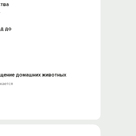
тва
т
д до
щение домашних животных
кается