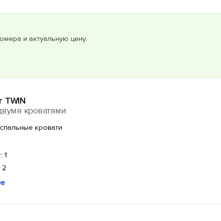
омера и актуальную цену.
т TWIN
двумя кроватями
оспальные кровати
: 1
 2
ее