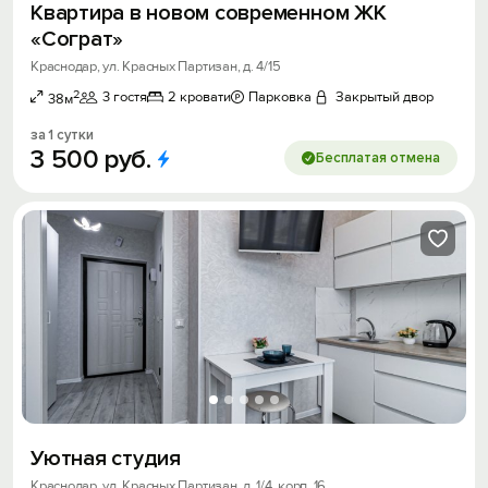
Квартира в новом совpемeнном ЖК
«Сограт»
Краснодар, ул. Красных Партизан, д. 4/15
2
3 гостя
2 кровати
Парковка
Закрытый двор
38м
за 1 сутки
3
500
руб.
Бесплатая отмена
Уютная студия
Краснодар, ул. Красных Партизан, д. 1/4, корп. 16