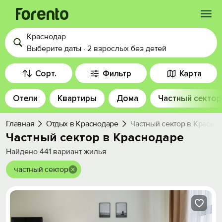
Краснодар
Войти
Выберите даты
·
2 взрослых
без детей
Избранное
Сорт.
Фильтр
Карта
Отели
Квартиры
Дома
Частный сектор
История просмотра
Главная
Отдых в Краснодаре
Частный сектор в Красно
Добавить свой объект
Частный сектор в Краснодаре
Найдено
441
вариант жилья
частный сектор