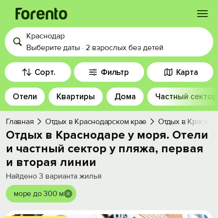
Краснодар
Войти
Выберите даты
·
2 взрослых
без детей
Избранное
Сорт.
Фильтр
Карта
Отели
Квартиры
Дома
Частный сектор
История просмотра
Главная
Отдых в Краснодарском крае
Отдых в Краснод
Добавить свой объект
Отдых в Краснодаре у моря. Отели
и частный сектор у пляжа, первая
и вторая линии
Найдено
3
варианта жилья
море до 300 м