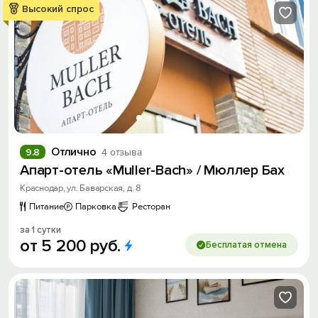
Высокий спрос
Отлично
9.8
4 отзыва
Апарт-отель «Muller-Bach» / Мюллер Бах
Краснодар, ул. Баварская, д. 8
Питание
Парковка
Ресторан
за 1 сутки
от
5
200
руб.
Бесплатая отмена