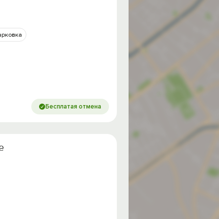
арковка
Бесплатая отмена
е