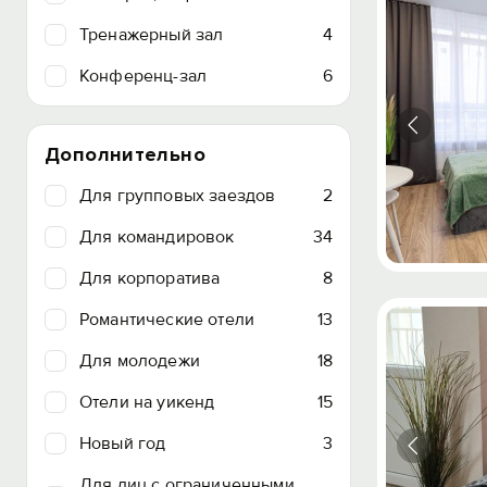
Тренажерный зал
4
Конференц-зал
6
Дополнительно
Для групповых заездов
2
Для командировок
34
Для корпоратива
8
Романтические отели
13
Для молодежи
18
Отели на уикенд
15
Новый год
3
Для лиц с ограниченными