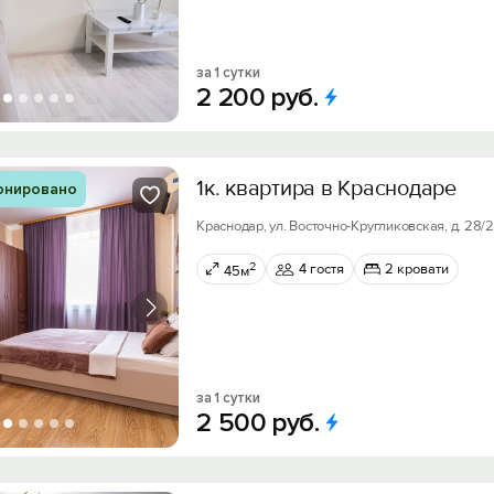
за 1 сутки
2
200
руб.
1к. квартира в Краснодаре
онировано
Краснодар, ул. Восточно-Кругликовская, д. 28/2
2
4 гостя
2 кровати
45м
за 1 сутки
2
500
руб.