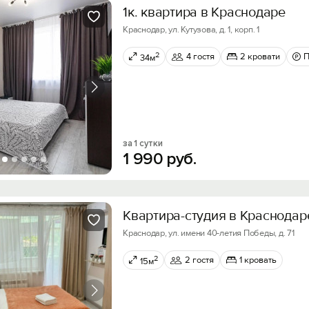
1к. квартира в Краснодаре
Краснодар, ул. Кутузова, д. 1, корп. 1
2
4 гостя
2 кровати
П
34м
за 1 сутки
1
990
руб.
Квартира-студия в Краснодар
Краснодар, ул. имени 40-летия Победы, д. 71
2
2 гостя
1 кровать
15м