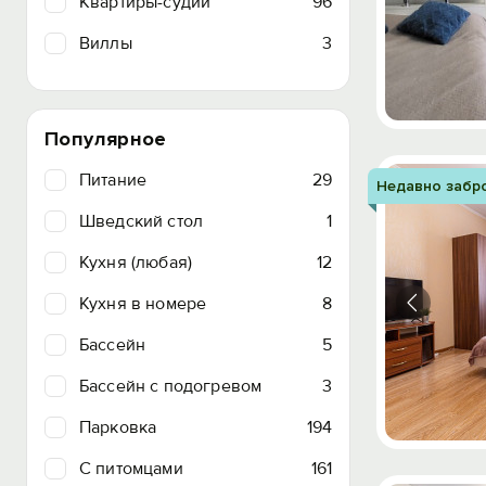
Квартиры-судии
96
Виллы
3
Популярное
Питание
29
Недавно забр
Шведский стол
1
Кухня (любая)
12
Кухня в номере
8
Бассейн
5
Бассейн с подогревом
3
Парковка
194
C питомцами
161