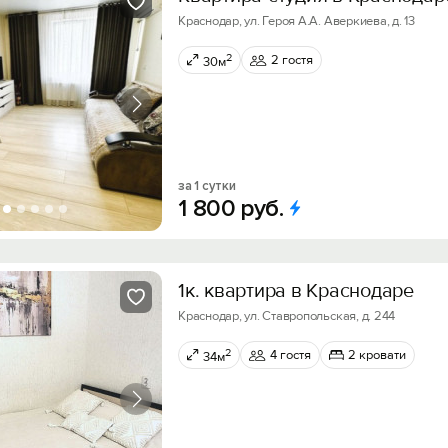
Краснодар, ул. Героя А.А. Аверкиева, д. 13
2
2 гостя
30м
за 1 сутки
1
800
руб.
1к. квартира в Краснодаре
Краснодар, ул. Ставропольская, д. 244
2
4 гостя
2 кровати
34м