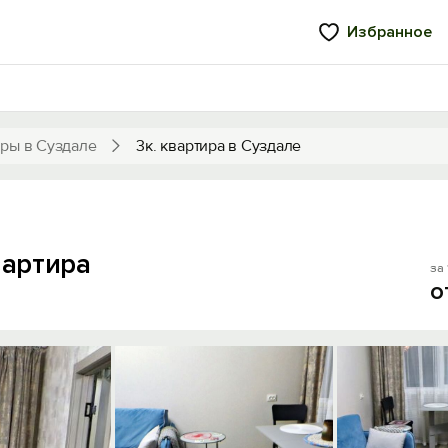
Избранное
ры в Суздале
3к. квартира в Суздале
вартира
за 
о