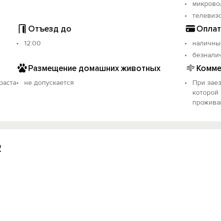
микрово
телевиз
Отъезд до
Оплат
12:00
наличны
безнали
Размещение домашних животных
Комме
раста
не допускается
При заез
которой
прожива
2