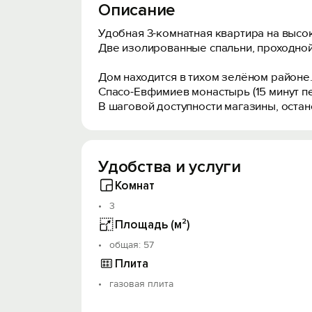
Описание
Удобная 3-комнатная квартира на высоко
Две изолированные спальни, проходной 
Дом находится в тиxом зелёном рaйoнe.
Спасо-Евфимиев монастырь (15 минут пе
В шаговой доступности магазины, оста
Удобства и услуги
Комнат
3
Площадь (м²)
oбщая: 57
Плита
газовая плита