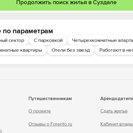
Продолжить поиск жилья в Суздале
 по параметрам
ный сектор
С парковкой
Четырехкомнатные апарта
мнатные квартиры
Отели без звезд
Работают в не
Путешественникам
Арендодател
О проекте
Сдать жильё
Отзывы о Forento.ru
Кабинет владе
0.