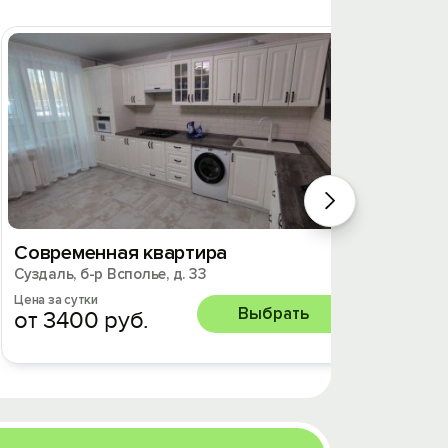
Современная квартира
Квaрт
Суздаль, б-р Всполье, д. 33
Суздаль
Цена за сутки
Цена за 
Выбрать
от 3400 руб.
от 3