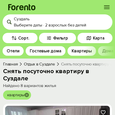
Суздаль
Войти
Выберите даты
·
2 взрослых
без детей
Избранное
Сорт.
Фильтр
Карта
Отели
Гостевые дома
Квартиры
Дома
История просмотра
Главная
Отдых в Суздале
Снять посуточно квартиру в 
Добавить свой объект
Снять посуточно квартиру в
Суздале
Найдено
8
вариантов жилья
квартиры