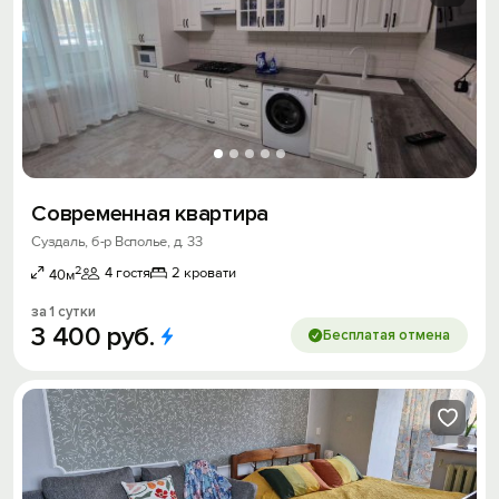
Современная квартира
Суздаль, б-р Всполье, д. 33
2
4 гостя
2 кровати
40м
за 1 сутки
3
400
руб.
Бесплатая отмена