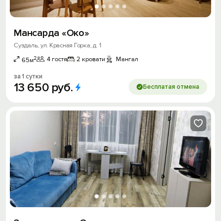
Мансарда «Око»
Суздаль, ул. Красная Горка, д. 1
2
4 гостя
2 кровати
Мангал
65м
за 1 сутки
13
650
руб.
Бесплатая отмена