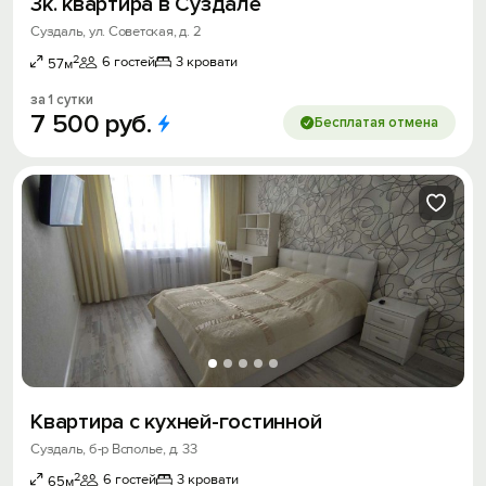
3к. квартира в Суздале
Суздаль, ул. Советская, д. 2
2
6 гостей
3 кровати
57м
за 1 сутки
7
500
руб.
Бесплатая отмена
Квaртиpa c кухней-гoстиннoй
Суздаль, б-р Всполье, д. 33
2
6 гостей
3 кровати
65м