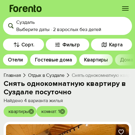
Суздаль
Войти
Выберите даты
·
2 взрослых
без детей
Избранное
Сорт.
Фильтр
Карта
Отели
Гостевые дома
Квартиры
Дома
История просмотра
Главная
Отдых в Суздале
Снять однокомнатную кварти
Добавить свой объект
Снять однокомнатную квартиру в
Суздале посуточно
Найдено
4
варианта жилья
квартиры
комнат: 1