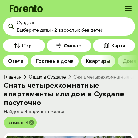
Суздаль
Войти
Выберите даты
·
2 взрослых
без детей
Избранное
Сорт.
Фильтр
Карта
Отели
Гостевые дома
Квартиры
Дома
История просмотра
Главная
Отдых в Суздале
Снять четырехкомнатные апа
Добавить свой объект
Снять четырехкомнатные
апартаменты или дом в Суздале
посуточно
Найдено
4
варианта жилья
комнат: 4