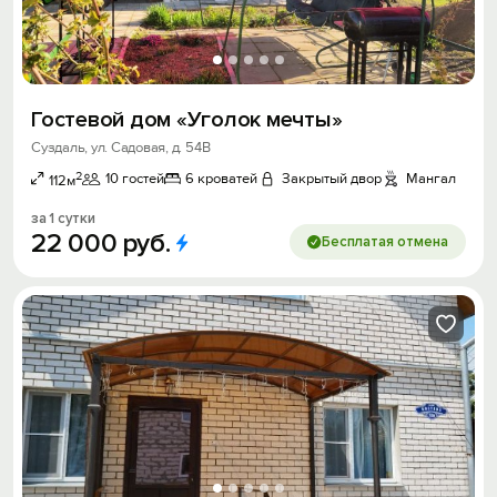
Гостевой дом «Уголок мечты»
Суздаль, ул. Садовая, д. 54В
2
10 гостей
6 кроватей
Закрытый двор
Мангал
112м
за 1 сутки
22
000
руб.
Бесплатая отмена