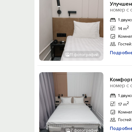
Улучшен
номер с 
1 двух
2
14 m
Комнат
Гостей:
Подробн
11 фотографий
Комфорт
номер с 
1 двух
2
17 m
Комнат
Гостей:
Подробн
7 фотографий