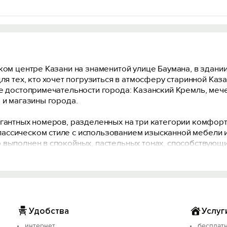
ком центре Казани на знаменитой улице Баумана, в здани
для тех, кто хочет погрузиться в атмосферу старинной Каз
ые достопримечательности города: Казанский Кремль, меч
 и магазины города.
егантных номеров, разделенных на три категории комфорт
ассическом стиле с использованием изысканной мебели 
 выполнен в спокойных, пастельных тонах, способствующи
рофессиональную помощь и обеспечить максимально комф
зволит Вам оставаться на связи с внешним миром или про
естровой записи: С162025005410.
Удобства
Услуг
интернет
бесплатн