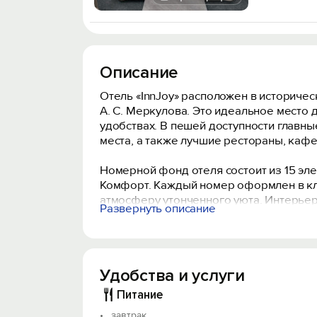
Описание
Отель «InnJoy» расположен в историчес
А. С. Меркулова. Это идеальное место 
удобствах. В пешей доступности главн
места, а также лучшие рестораны, кафе
Номерной фонд отеля состоит из 15 эл
Комфорт. Каждый номер оформлен в кл
атмосферу утонченного уюта. Интерьер
Развернуть описание
Наш персонал всегда готов оказать п
Высокоскоростной бесплатный Wi-Fi по
время.
Удобства и услуги
Объект прошёл классификацию. Номер ре
Питание
завтрак