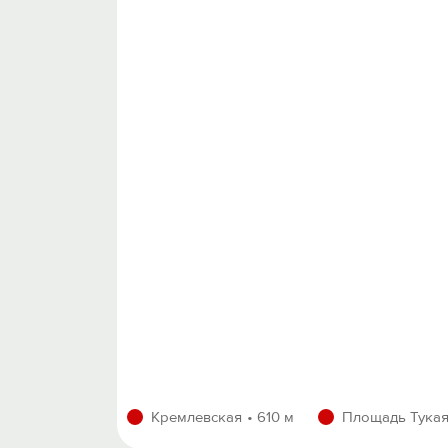
Кремлевская
610 м
Площадь Тука