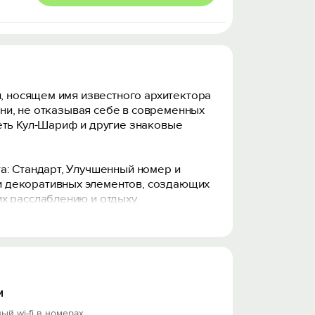
и, носящем имя известного архитектора
ани, не отказывая себе в современных
еть Кул-Шариф и другие знаковые
а: Стандарт, Улучшенный номер и
и декоративных элементов, создающих
х расслаблению и отдыху.
ортное пребывание каждого гостя.
дуктивно работать в любое удобное
и
ый wi-fi в номерах