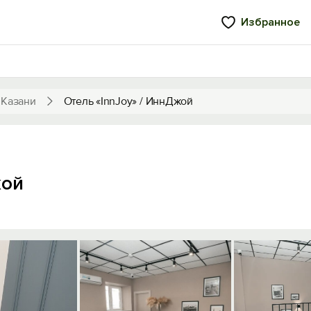
Избранное
 Казани
Отель «InnJoy» / ИннДжой
жой