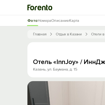
Фото
Номера
Описание
Карта
Главная
Отдых в Казани
Отели в
Отель «InnJoy» / ИннД
Казань, ул. Баумана, д. 15