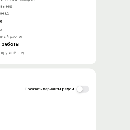
 выезд
заезд
а
е
чный расчет
 работы
 круглый год
Показать варианты рядом