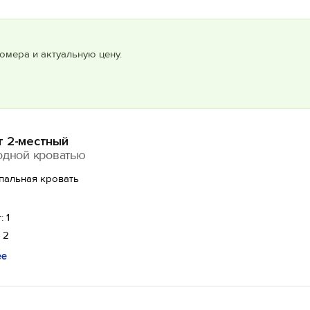
омера и актуальную цену.
т 2-местный
одной кроватью
спальная кровать
: 1
 2
ее