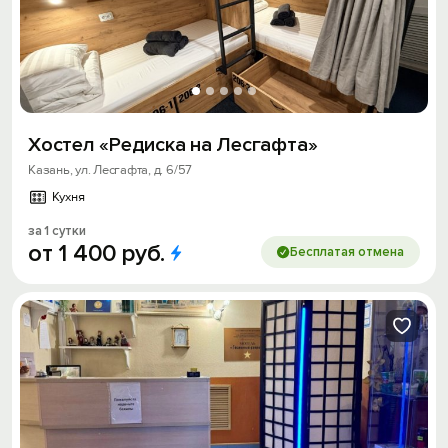
Хостел «Редиска на Лесгафта»
Казань, ул. Лесгафта, д. 6/57
Кухня
за 1 сутки
от
1
400
руб.
Бесплатая отмена