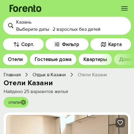
Казань
Войти
Выберите даты
·
2 взрослых
без детей
Избранное
Сорт.
Фильтр
Карта
Отели
Гостевые дома
Квартиры
Дома
История просмотра
Главная
Отдых в Казани
Отели Казани
Добавить свой объект
Отели Казани
Найдено
25
вариантов жилья
отели