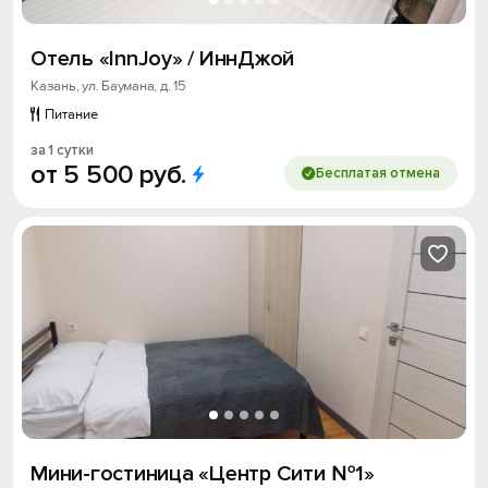
Отель «InnJoy» / ИннДжой
Казань, ул. Баумана, д. 15
Питание
за 1 сутки
от
5
500
руб.
Бесплатая отмена
Мини-гостиница «Центр Сити №1»