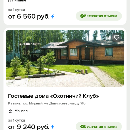
Питание
за 1 сутки
от
6
560
руб.
Бесплатая отмена
Гостевые дома «Охотничий Клуб»
Казань, пос. Мирный, ул. Давликеевская, д. 140
Мангал
за 1 сутки
от
9
240
руб.
Бесплатая отмена