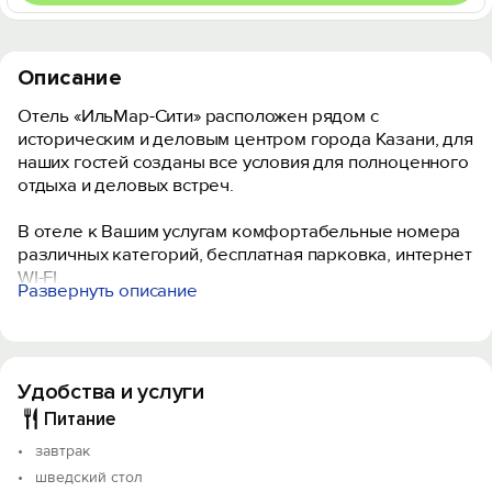
Описание
Отель «ИльМар-Сити» расположен рядом с
историческим и деловым центром города Казани, для
наших гостей созданы все условия для полноценного
отдыха и деловых встреч.
В отеле к Вашим услугам комфортабельные номера
различных категорий, бесплатная парковка, интернет
WI-FI.
Развернуть описание
Охраняемая просторная частная территория
оснащена детским спортивно-игровым комплексом, в
шаговой доступности находится парк «Комсомолец».
Удобства и услуги
Питание
Объект прошёл классификацию. Номер реестровой
записи: С162025006953.
завтрак
шведский стол