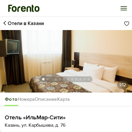
Отели в Казани
Войти
Избранное
История просмотра
Добавить свой объект
1
/12
Фото
Номера
Описание
Карта
Отель «ИльМар-Сити»
Казань, ул. Карбышева, д. 76