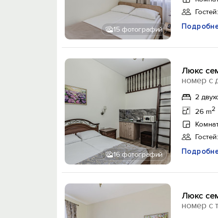
Гостей:
Подробн
15 фотографий
Люкс сем
номер с 
2 двух
2
26 m
Комнат
Гостей:
Подробн
16 фотографий
Люкс сем
номер с 