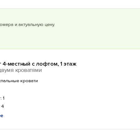
омера и актуальную цену.
 4-местный с лофтом, 1 этаж
двумя кроватями
спальные кровати
: 1
 4
ее