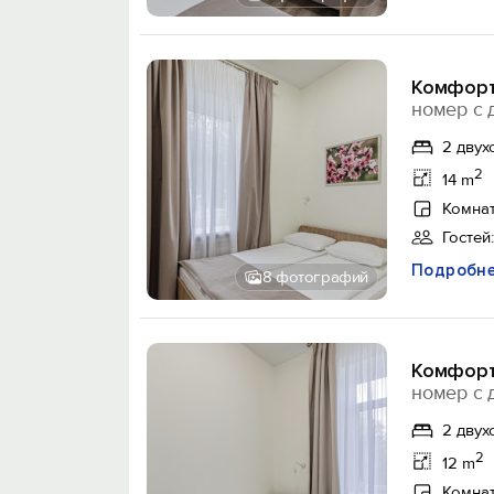
Комфорт
номер с 
2 двух
2
14 m
Комнат
Гостей:
Подробн
8 фотографий
Комфорт 
номер с 
2 двух
2
12 m
Комнат