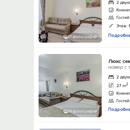
2 двух
Комнат
Гостей:
Этаж: 1
Подробн
17 фотографий
Люкс сем
номер с 
2 двух
2
27 m
Комнат
Гостей:
Подробн
14 фотографий