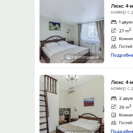
Люкс 4-м
номер с 
1 двух
2
27 m
Комнат
Гостей:
Подробн
9 фотографий
Люкс 4-м
номер с 
2 двух
2
26 m
Комнат
Гостей:
Подробн