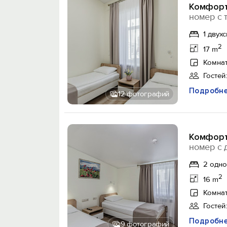
Комфорт
номер с 
1 двух
2
17 m
Комнат
Гостей:
Подробн
12 фотографий
Комфорт
номер с 
2 одн
2
16 m
Комнат
Гостей:
Подробн
9 фотографий