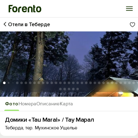
Отели в Теберде
Войти
Избранное
История просмотра
Добавить свой объект
1
/36
Фото
Номера
Описание
Карта
Домики «Tau Maral» / Тау Марал
Теберда, тер. Мухинское Ущелье