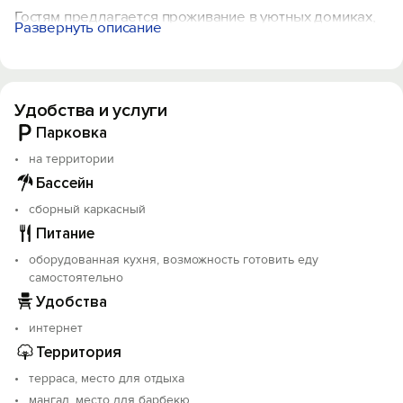
Гостям предлагается проживание в уютных домиках,
Развернуть описание
каждый из которых оснащен всем необходимым для
комфортного отдыха. Комнаты с отдельными
спальными местами, телевизор, кухня со всеми
предметами быта, санузел.
Удобства и услуги
На территории базы есть баня, бассейн, мангальная
Парковка
зона, детская площадка и парковка для автомобилей.
на территории
Кроме того, гости могут насладиться свежим горным
Бассейн
воздухом и кристально чистой водой реки,
протекающей через территорию базы.
сборный каркасный
Питание
оборудованная кухня, возможность готовить еду
самостоятельно
Удобства
интернет
Территория
терраса, место для отдыха
мангал, место для барбекю