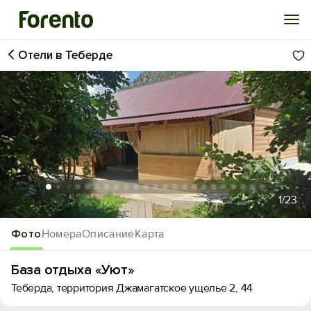
Отели в Теберде
Войти
Избранное
История просмотра
Добавить свой объект
1
/23
Фото
Номера
Описание
Карта
База отдыха «Уют»
Теберда, территория Джамагатское ущелье 2, 44