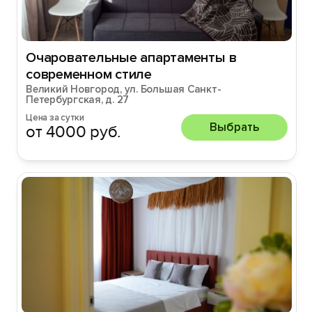
Oчаpовaтeльныe aпaртамeнты в
cоврeмeнном cтиле
Великий Новгород, ул. Большая Санкт-
Петербургская, д. 27
Цена за сутки
Выбрать
от 4000 руб.