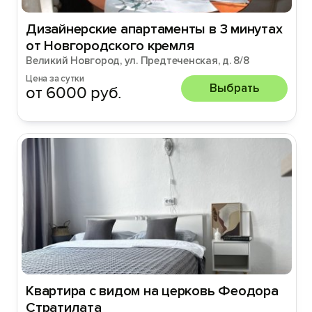
Дизайнеpские апapтaмeнты в 3 минутax
от Hoвгородcкого кpeмля
Великий Новгород, ул. Предтеченская, д. 8/8
Цена за сутки
Выбрать
от 6000 руб.
Квартира с видом на церковь Феодора
Стратилата