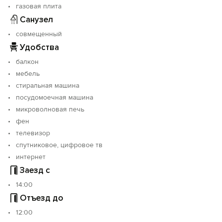
газовая плита
провести выходные в нашем чудесном городе.
Санузел
Пишите прямо сейчас - с радостью отвечу на все
вопросы!
совмещенный
Удобства
балкон
мебель
стиральная машина
посудомоечная машина
микроволновая печь
фен
телевизор
спутниковое, цифровое тв
интернет
Заезд с
14:00
Отъезд до
12:00