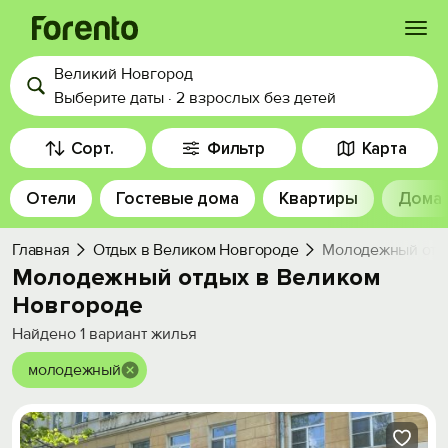
Великий Новгород
Войти
Выберите даты
·
2 взрослых
без детей
Избранное
Сорт.
Фильтр
Карта
Отели
Гостевые дома
Квартиры
Дома
История просмотра
Главная
Отдых в Великом Новгороде
Молодежный отды
Добавить свой объект
Молодежный отдых в Великом
Новгороде
Найдено
1
вариант жилья
молодежный