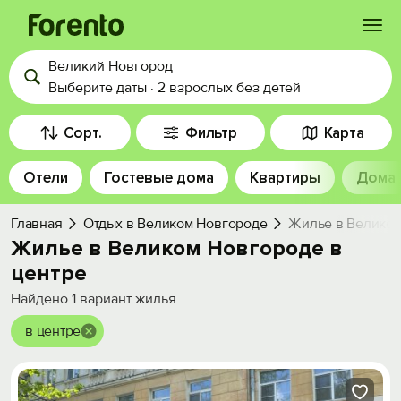
Великий Новгород
Войти
Выберите даты
·
2 взрослых
без детей
Избранное
Сорт.
Фильтр
Карта
Отели
Гостевые дома
Квартиры
Дома
История просмотра
Главная
Отдых в Великом Новгороде
Жилье в Великом
Добавить свой объект
Жилье в Великом Новгороде в
центре
Найдено
1
вариант жилья
в центре