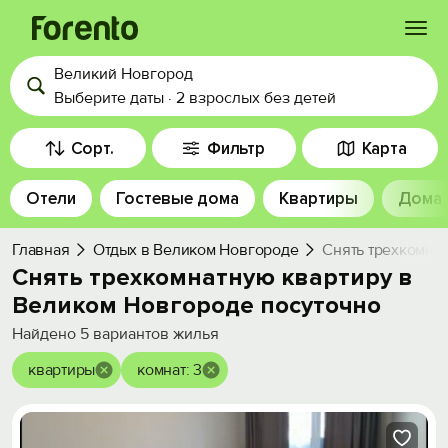
Великий Новгород
Войти
Выберите даты
·
2 взрослых
без детей
Избранное
Сорт.
Фильтр
Карта
Отели
Гостевые дома
Квартиры
Дома
История просмотра
Главная
Отдых в Великом Новгороде
Снять трехкомна
Добавить свой объект
Снять трехкомнатную квартиру в
Великом Новгороде посуточно
Найдено
5
вариантов жилья
квартиры
комнат: 3